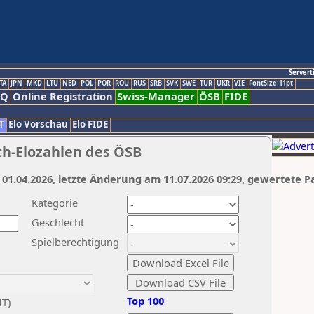
Servert
TA
JPN
MKD
LTU
NED
POL
POR
ROU
RUS
SRB
SVK
SWE
TUR
UKR
VIE
FontSize:11pt
AQ
Online Registration
Swiss-Manager
ÖSB
FIDE
T
Elo Vorschau
Elo FIDE
ch-Elozahlen des ÖSB
 01.04.2026, letzte Änderung am 11.07.2026 09:29, gewertete P
Kategorie
Geschlecht
Spielberechtigung
Top 100
UT)