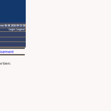
ime 06.08.2026 09:53:58
Login
Logout
artien: