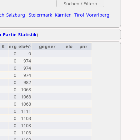
ch
Salzburg
Steiermark
Kärnten
Tirol
Vorarlberg
k Partie-Statistik
)
K
erg
elo+/-
gegner
elo
pnr
0
0
0
974
0
974
0
974
0
982
0
1068
0
1068
0
1068
0
1111
0
1103
0
1103
0
1103
0
1103