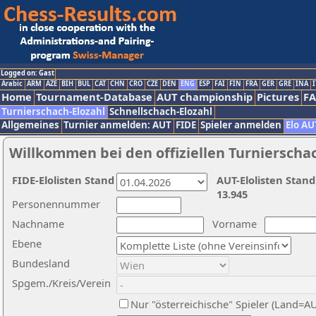
Logged on: Gast
Arabic
ARM
AZE
BIH
BUL
CAT
CHN
CRO
CZE
DEN
ENG
ESP
FAI
FIN
FRA
GER
GRE
INA
I
Home
Tournament-Database
AUT championship
Pictures
F
Turnierschach-Elozahl
Schnellschach-Elozahl
Allgemeines
Turnier anmelden: AUT
FIDE
Spieler anmelden
Elo AU
Willkommen bei den offiziellen Turnierscha
FIDE-Elolisten Stand
AUT-Elolisten Stand
13.945
Personennummer
Nachname
Vorname
Ebene
Bundesland
Spgem./Kreis/Verein
Nur "österreichische" Spieler (Land=A