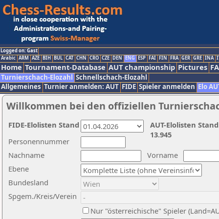
Logged on: Gast
Arabic
ARM
AZE
BIH
BUL
CAT
CHN
CRO
CZE
DEN
ENG
ESP
FAI
FIN
FRA
GER
GRE
INA
I
Home
Tournament-Database
AUT championship
Pictures
F
Turnierschach-Elozahl
Schnellschach-Elozahl
Allgemeines
Turnier anmelden: AUT
FIDE
Spieler anmelden
Elo AU
Willkommen bei den offiziellen Turnierscha
FIDE-Elolisten Stand
AUT-Elolisten Stand
13.945
Personennummer
Nachname
Vorname
Ebene
Bundesland
Spgem./Kreis/Verein
Nur "österreichische" Spieler (Land=A