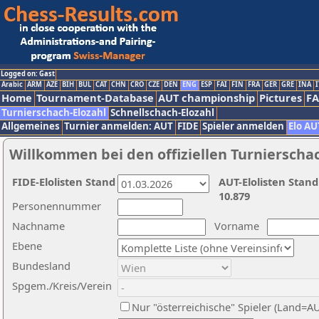
Logged on: Gast
Arabic
ARM
AZE
BIH
BUL
CAT
CHN
CRO
CZE
DEN
ENG
ESP
FAI
FIN
FRA
GER
GRE
INA
I
Home
Tournament-Database
AUT championship
Pictures
F
Turnierschach-Elozahl
Schnellschach-Elozahl
Allgemeines
Turnier anmelden: AUT
FIDE
Spieler anmelden
Elo AU
Willkommen bei den offiziellen Turnierscha
FIDE-Elolisten Stand
AUT-Elolisten Stand
10.879
Personennummer
Nachname
Vorname
Ebene
Bundesland
Spgem./Kreis/Verein
Nur "österreichische" Spieler (Land=A