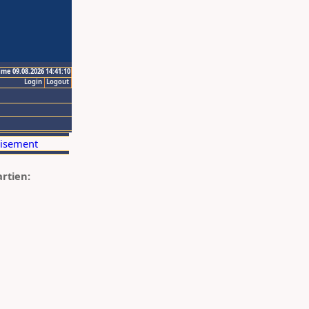
ime 09.08.2026 14:41:10
Login
Logout
artien: