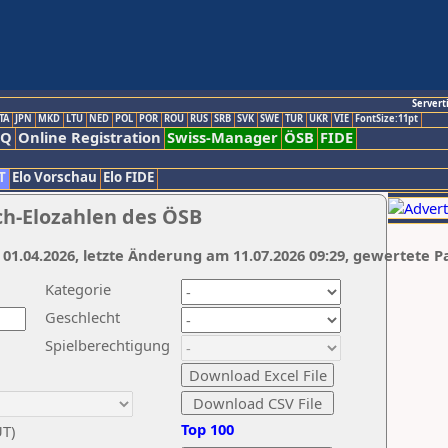
Servert
TA
JPN
MKD
LTU
NED
POL
POR
ROU
RUS
SRB
SVK
SWE
TUR
UKR
VIE
FontSize:11pt
AQ
Online Registration
Swiss-Manager
ÖSB
FIDE
T
Elo Vorschau
Elo FIDE
ch-Elozahlen des ÖSB
 01.04.2026, letzte Änderung am 11.07.2026 09:29, gewertete P
Kategorie
Geschlecht
Spielberechtigung
Top 100
UT)