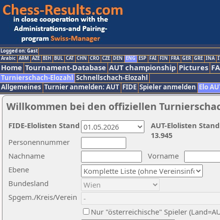
Logged on: Gast
Arabic
ARM
AZE
BIH
BUL
CAT
CHN
CRO
CZE
DEN
ENG
ESP
FAI
FIN
FRA
GER
GRE
INA
I
Home
Tournament-Database
AUT championship
Pictures
F
Turnierschach-Elozahl
Schnellschach-Elozahl
Allgemeines
Turnier anmelden: AUT
FIDE
Spieler anmelden
Elo AU
Willkommen bei den offiziellen Turnierscha
FIDE-Elolisten Stand
AUT-Elolisten Stand
13.945
Personennummer
Nachname
Vorname
Ebene
Bundesland
Spgem./Kreis/Verein
Nur "österreichische" Spieler (Land=A