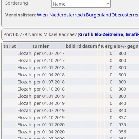
Sortierung
Vereinslisten:
Wien
Niederösterreich
Burgenland
Oberösterrei
Pnr:135779 Name: Mikael Radnaev (
Grafik Elo-Zeitreihe
,
Grafik
tnr
St
turnier
bdld
rd
datum
f
K
erg
elo+/-
gegn
Elozahl per 01.07.2017
0
800
Elozahl per 01.10.2017
0
800
Elozahl per 01.01.2018
0
800
Elozahl per 01.04.2018
0
800
Elozahl per 01.07.2018
0
800
Elozahl per 01.10.2018
0
800
Elozahl per 01.01.2019
0
800
Elozahl per 01.04.2019
0
840
Elozahl per 01.07.2019
0
840
Elozahl per 01.10.2019
0
837
Elozahl per 01.01.2020
0
935
Elozahl per 01.04.2020
0
956
Elozahl per 01.07.2020
0
956