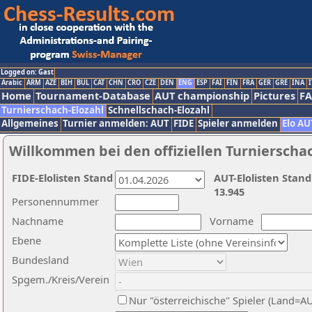
Logged on: Gast
Arabic
ARM
AZE
BIH
BUL
CAT
CHN
CRO
CZE
DEN
ENG
ESP
FAI
FIN
FRA
GER
GRE
INA
I
Home
Tournament-Database
AUT championship
Pictures
F
Turnierschach-Elozahl
Schnellschach-Elozahl
Allgemeines
Turnier anmelden: AUT
FIDE
Spieler anmelden
Elo AU
Willkommen bei den offiziellen Turnierscha
FIDE-Elolisten Stand
AUT-Elolisten Stand
13.945
Personennummer
Nachname
Vorname
Ebene
Bundesland
Spgem./Kreis/Verein
Nur "österreichische" Spieler (Land=A