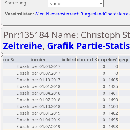
Sortierung
Vereinslisten:
Wien
Niederösterreich
Burgenland
Oberösterrei
Pnr:135184 Name: Christoph Ste
Zeitreihe
,
Grafik Partie-Statis
tnr
St
turnier
bdld
rd
datum
f
K
erg
elo+/-
gegn
Elozahl per 01.04.2017
0
0
Elozahl per 01.07.2017
0
0
Elozahl per 01.10.2017
0
1405
Elozahl per 01.01.2018
0
1425
Elozahl per 01.04.2018
0
1461
Elozahl per 01.07.2018
0
1490
Elozahl per 01.10.2018
0
1504
Elozahl per 01.01.2019
0
1482
Elozahl per 01.04.2019
0
1495
Elozahl per 01.07.2019
0
1493