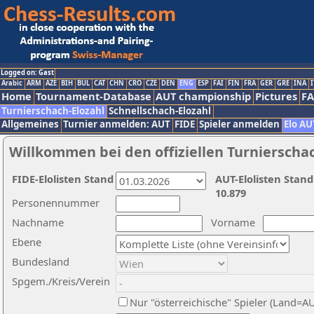
Logged on: Gast
Arabic
ARM
AZE
BIH
BUL
CAT
CHN
CRO
CZE
DEN
ENG
ESP
FAI
FIN
FRA
GER
GRE
INA
I
Home
Tournament-Database
AUT championship
Pictures
F
Turnierschach-Elozahl
Schnellschach-Elozahl
Allgemeines
Turnier anmelden: AUT
FIDE
Spieler anmelden
Elo AU
Willkommen bei den offiziellen Turnierscha
FIDE-Elolisten Stand
AUT-Elolisten Stand
10.879
Personennummer
Nachname
Vorname
Ebene
Bundesland
Spgem./Kreis/Verein
Nur "österreichische" Spieler (Land=A