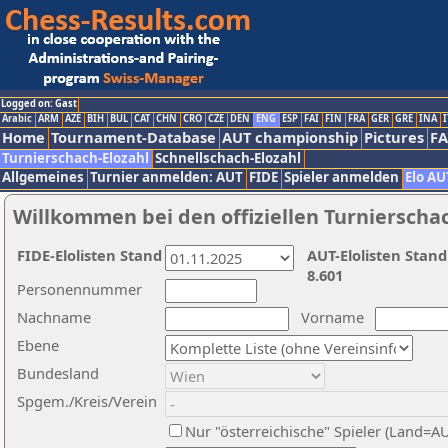
Logged on: Gast
Arabic
ARM
AZE
BIH
BUL
CAT
CHN
CRO
CZE
DEN
ENG
ESP
FAI
FIN
FRA
GER
GRE
INA
I
Home
Tournament-Database
AUT championship
Pictures
F
Turnierschach-Elozahl
Schnellschach-Elozahl
Allgemeines
Turnier anmelden: AUT
FIDE
Spieler anmelden
Elo AU
Willkommen bei den offiziellen Turnierscha
FIDE-Elolisten Stand
AUT-Elolisten Stand
8.601
Personennummer
Nachname
Vorname
Ebene
Bundesland
Spgem./Kreis/Verein
Nur "österreichische" Spieler (Land=A