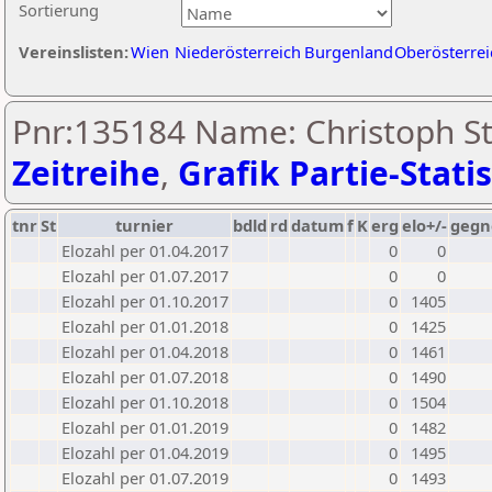
Sortierung
Vereinslisten:
Wien
Niederösterreich
Burgenland
Oberösterrei
Pnr:135184 Name: Christoph Ste
Zeitreihe
,
Grafik Partie-Statis
tnr
St
turnier
bdld
rd
datum
f
K
erg
elo+/-
gegn
Elozahl per 01.04.2017
0
0
Elozahl per 01.07.2017
0
0
Elozahl per 01.10.2017
0
1405
Elozahl per 01.01.2018
0
1425
Elozahl per 01.04.2018
0
1461
Elozahl per 01.07.2018
0
1490
Elozahl per 01.10.2018
0
1504
Elozahl per 01.01.2019
0
1482
Elozahl per 01.04.2019
0
1495
Elozahl per 01.07.2019
0
1493