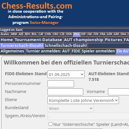
Logged on: Gast
Arabic
ARM
AZE
BIH
BUL
CAT
CHN
CRO
CZE
DEN
ENG
ESP
FAI
FIN
FRA
GER
GRE
INA
I
Home
Tournament-Database
AUT championship
Pictures
F
Turnierschach-Elozahl
Schnellschach-Elozahl
Allgemeines
Turnier anmelden: AUT
FIDE
Spieler anmelden
Elo AU
Willkommen bei den offiziellen Turnierscha
FIDE-Elolisten Stand
AUT-Elolisten Stand
7.518
Personennummer
Nachname
Vorname
Ebene
Bundesland
Spgem./Kreis/Verein
Nur "österreichische" Spieler (Land=A