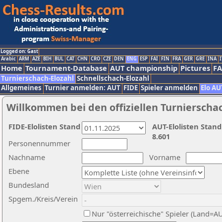
Logged on: Gast
Arabic
ARM
AZE
BIH
BUL
CAT
CHN
CRO
CZE
DEN
ENG
ESP
FAI
FIN
FRA
GER
GRE
INA
I
Home
Tournament-Database
AUT championship
Pictures
F
Turnierschach-Elozahl
Schnellschach-Elozahl
Allgemeines
Turnier anmelden: AUT
FIDE
Spieler anmelden
Elo AU
Willkommen bei den offiziellen Turnierscha
FIDE-Elolisten Stand
AUT-Elolisten Stand
8.601
Personennummer
Nachname
Vorname
Ebene
Bundesland
Spgem./Kreis/Verein
Nur "österreichische" Spieler (Land=A