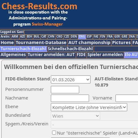
Logged on: Gast
Arabic
ARM
AZE
BIH
BUL
CAT
CHN
CRO
CZE
DEN
ENG
ESP
FAI
FIN
FRA
GER
GRE
INA
I
Home
Tournament-Database
AUT championship
Pictures
F
Turnierschach-Elozahl
Schnellschach-Elozahl
Allgemeines
Turnier anmelden: AUT
FIDE
Spieler anmelden
Elo AU
Willkommen bei den offiziellen Turnierscha
FIDE-Elolisten Stand
AUT-Elolisten Stand
10.879
Personennummer
Nachname
Vorname
Ebene
Bundesland
Spgem./Kreis/Verein
Nur "österreichische" Spieler (Land=A