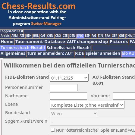
Logged on: Gast
Arabic
ARM
AZE
BIH
BUL
CAT
CHN
CRO
CZE
DEN
ENG
ESP
FAI
FIN
FRA
GER
GRE
INA
I
Home
Tournament-Database
AUT championship
Pictures
F
Turnierschach-Elozahl
Schnellschach-Elozahl
Allgemeines
Turnier anmelden: AUT
FIDE
Spieler anmelden
Elo AU
Willkommen bei den offiziellen Turnierscha
FIDE-Elolisten Stand
AUT-Elolisten Stand
8.601
Personennummer
Nachname
Vorname
Ebene
Bundesland
Spgem./Kreis/Verein
Nur "österreichische" Spieler (Land=A