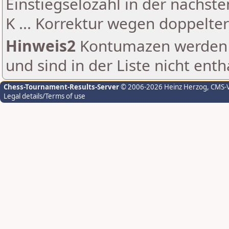
Einstiegselozahl in der nächst
K ... Korrektur wegen doppelt
Hinweis2
Kontumazen werden g
und sind in der Liste nicht enth
Chess-Tournament-Results-Server
© 2006-2026 Heinz Herzog
, CMS-
Legal details/Terms of use