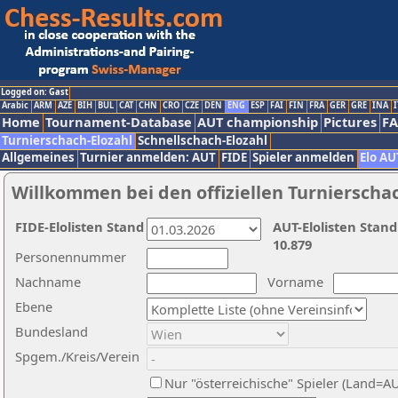
Logged on: Gast
Arabic
ARM
AZE
BIH
BUL
CAT
CHN
CRO
CZE
DEN
ENG
ESP
FAI
FIN
FRA
GER
GRE
INA
I
Home
Tournament-Database
AUT championship
Pictures
F
Turnierschach-Elozahl
Schnellschach-Elozahl
Allgemeines
Turnier anmelden: AUT
FIDE
Spieler anmelden
Elo AU
Willkommen bei den offiziellen Turnierscha
FIDE-Elolisten Stand
AUT-Elolisten Stand
10.879
Personennummer
Nachname
Vorname
Ebene
Bundesland
Spgem./Kreis/Verein
Nur "österreichische" Spieler (Land=A