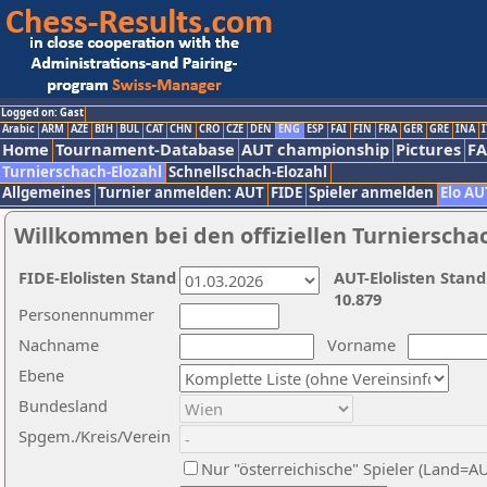
Logged on: Gast
Arabic
ARM
AZE
BIH
BUL
CAT
CHN
CRO
CZE
DEN
ENG
ESP
FAI
FIN
FRA
GER
GRE
INA
I
Home
Tournament-Database
AUT championship
Pictures
F
Turnierschach-Elozahl
Schnellschach-Elozahl
Allgemeines
Turnier anmelden: AUT
FIDE
Spieler anmelden
Elo AU
Willkommen bei den offiziellen Turnierscha
FIDE-Elolisten Stand
AUT-Elolisten Stand
10.879
Personennummer
Nachname
Vorname
Ebene
Bundesland
Spgem./Kreis/Verein
Nur "österreichische" Spieler (Land=A