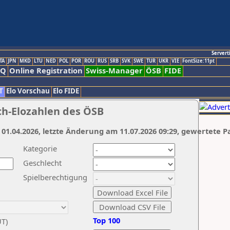
Servert
TA
JPN
MKD
LTU
NED
POL
POR
ROU
RUS
SRB
SVK
SWE
TUR
UKR
VIE
FontSize:11pt
AQ
Online Registration
Swiss-Manager
ÖSB
FIDE
T
Elo Vorschau
Elo FIDE
ch-Elozahlen des ÖSB
 01.04.2026, letzte Änderung am 11.07.2026 09:29, gewertete P
Kategorie
Geschlecht
Spielberechtigung
Top 100
UT)