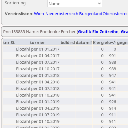
Sortierung
Vereinslisten:
Wien
Niederösterreich
Burgenland
Oberösterrei
Pnr:133885 Name: Friederike Fercher (
Grafik Elo-Zeitreihe
,
Gra
tnr
St
turnier
bdld
rd
datum
f
K
erg
elo+/-
gegn
Elozahl per 01.01.2017
0
0
Elozahl per 01.04.2017
0
991
Elozahl per 01.07.2017
0
988
Elozahl per 01.10.2017
0
988
Elozahl per 01.01.2018
0
947
Elozahl per 01.04.2018
0
941
Elozahl per 01.07.2018
0
941
Elozahl per 01.10.2018
0
941
Elozahl per 01.01.2019
0
926
Elozahl per 01.04.2019
0
914
Elozahl per 01.07.2019
0
911
Elozahl per 01.10.2019
0
911
Elozahl per 01.01.2020
0
902