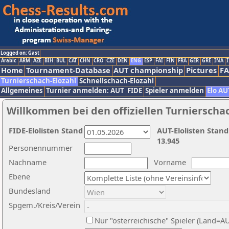
Logged on: Gast
Arabic
ARM
AZE
BIH
BUL
CAT
CHN
CRO
CZE
DEN
ENG
ESP
FAI
FIN
FRA
GER
GRE
INA
I
Home
Tournament-Database
AUT championship
Pictures
F
Turnierschach-Elozahl
Schnellschach-Elozahl
Allgemeines
Turnier anmelden: AUT
FIDE
Spieler anmelden
Elo AU
Willkommen bei den offiziellen Turnierscha
FIDE-Elolisten Stand
AUT-Elolisten Stand
13.945
Personennummer
Nachname
Vorname
Ebene
Bundesland
Spgem./Kreis/Verein
Nur "österreichische" Spieler (Land=A