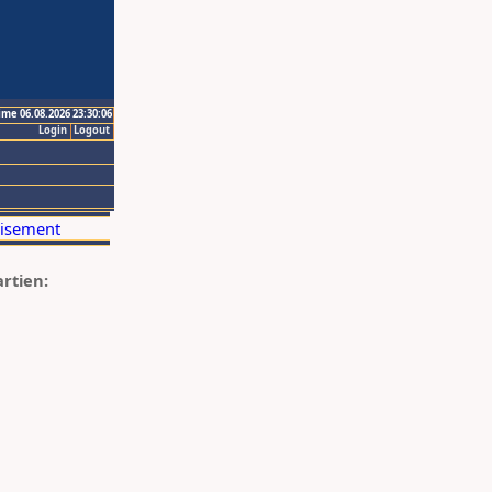
ime 06.08.2026 23:30:06
Login
Logout
artien: