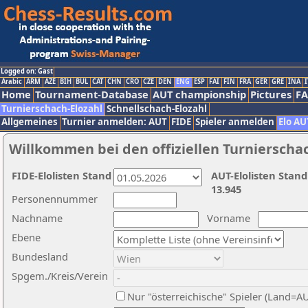
Logged on: Gast
Arabic
ARM
AZE
BIH
BUL
CAT
CHN
CRO
CZE
DEN
ENG
ESP
FAI
FIN
FRA
GER
GRE
INA
I
Home
Tournament-Database
AUT championship
Pictures
F
Turnierschach-Elozahl
Schnellschach-Elozahl
Allgemeines
Turnier anmelden: AUT
FIDE
Spieler anmelden
Elo AU
Willkommen bei den offiziellen Turnierscha
FIDE-Elolisten Stand
AUT-Elolisten Stand
13.945
Personennummer
Nachname
Vorname
Ebene
Bundesland
Spgem./Kreis/Verein
Nur "österreichische" Spieler (Land=A