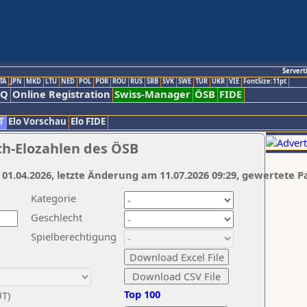
Servert
TA
JPN
MKD
LTU
NED
POL
POR
ROU
RUS
SRB
SVK
SWE
TUR
UKR
VIE
FontSize:11pt
AQ
Online Registration
Swiss-Manager
ÖSB
FIDE
T
Elo Vorschau
Elo FIDE
ch-Elozahlen des ÖSB
 01.04.2026, letzte Änderung am 11.07.2026 09:29, gewertete P
Kategorie
Geschlecht
Spielberechtigung
Top 100
UT)