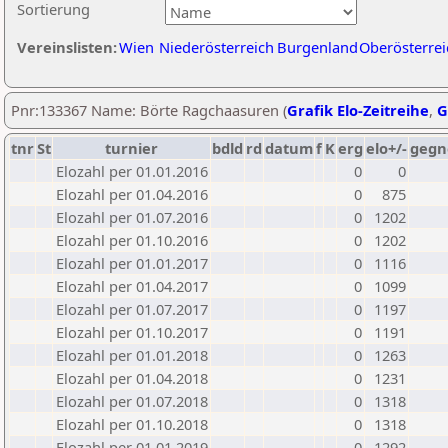
Sortierung
Vereinslisten:
Wien
Niederösterreich
Burgenland
Oberösterrei
Pnr:133367 Name: Börte Ragchaasuren (
Grafik Elo-Zeitreihe
,
G
tnr
St
turnier
bdld
rd
datum
f
K
erg
elo+/-
gegn
Elozahl per 01.01.2016
0
0
Elozahl per 01.04.2016
0
875
Elozahl per 01.07.2016
0
1202
Elozahl per 01.10.2016
0
1202
Elozahl per 01.01.2017
0
1116
Elozahl per 01.04.2017
0
1099
Elozahl per 01.07.2017
0
1197
Elozahl per 01.10.2017
0
1191
Elozahl per 01.01.2018
0
1263
Elozahl per 01.04.2018
0
1231
Elozahl per 01.07.2018
0
1318
Elozahl per 01.10.2018
0
1318
Elozahl per 01.01.2019
0
1292