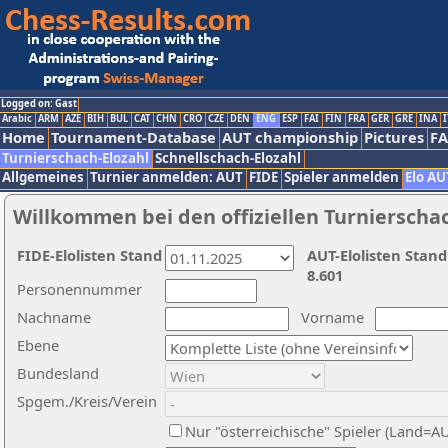
Logged on: Gast
Arabic
ARM
AZE
BIH
BUL
CAT
CHN
CRO
CZE
DEN
ENG
ESP
FAI
FIN
FRA
GER
GRE
INA
I
Home
Tournament-Database
AUT championship
Pictures
F
Turnierschach-Elozahl
Schnellschach-Elozahl
Allgemeines
Turnier anmelden: AUT
FIDE
Spieler anmelden
Elo AU
Willkommen bei den offiziellen Turnierscha
FIDE-Elolisten Stand
AUT-Elolisten Stand
8.601
Personennummer
Nachname
Vorname
Ebene
Bundesland
Spgem./Kreis/Verein
Nur "österreichische" Spieler (Land=A