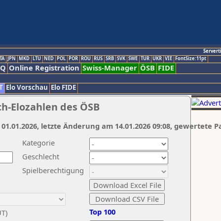
Servert
TA
JPN
MKD
LTU
NED
POL
POR
ROU
RUS
SRB
SVK
SWE
TUR
UKR
VIE
FontSize:11pt
AQ
Online Registration
Swiss-Manager
ÖSB
FIDE
T
Elo Vorschau
Elo FIDE
ch-Elozahlen des ÖSB
 01.01.2026, letzte Änderung am 14.01.2026 09:08, gewertete P
Kategorie
Geschlecht
Spielberechtigung
Top 100
UT)