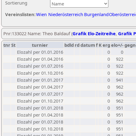
Sortierung
Vereinslisten:
Wien
Niederösterreich
Burgenland
Oberösterrei
Pnr:133022 Name: Theo Baldauf (
Grafik Elo-Zeitreihe
,
Grafik P
tnr
St
turnier
bdld
rd
datum
f
K
erg
elo+/-
gegn
Elozahl per 01.01.2016
0
0
Elozahl per 01.04.2016
0
922
Elozahl per 01.07.2016
0
922
Elozahl per 01.10.2016
0
922
Elozahl per 01.01.2017
0
941
Elozahl per 01.04.2017
0
962
Elozahl per 01.07.2017
0
962
Elozahl per 01.10.2017
0
962
Elozahl per 01.01.2018
0
951
Elozahl per 01.04.2018
0
951
Elozahl per 01.07.2018
0
951
Elozahl per 01.10.2018
0
951
Elozahl per 01.01.2019
0
951