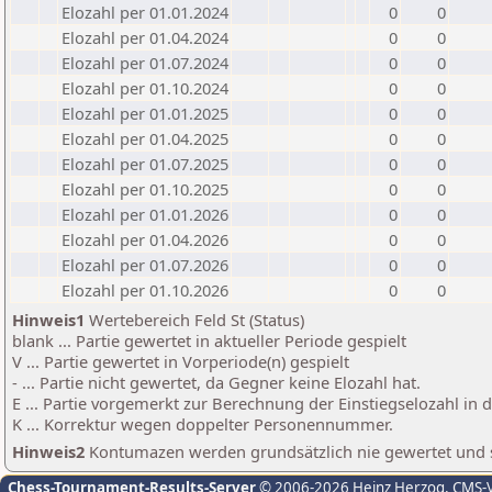
Elozahl per 01.01.2024
0
0
Elozahl per 01.04.2024
0
0
Elozahl per 01.07.2024
0
0
Elozahl per 01.10.2024
0
0
Elozahl per 01.01.2025
0
0
Elozahl per 01.04.2025
0
0
Elozahl per 01.07.2025
0
0
Elozahl per 01.10.2025
0
0
Elozahl per 01.01.2026
0
0
Elozahl per 01.04.2026
0
0
Elozahl per 01.07.2026
0
0
Elozahl per 01.10.2026
0
0
Hinweis1
Wertebereich Feld St (Status)
blank ... Partie gewertet in aktueller Periode gespielt
V ... Partie gewertet in Vorperiode(n) gespielt
- ... Partie nicht gewertet, da Gegner keine Elozahl hat.
E ... Partie vorgemerkt zur Berechnung der Einstiegselozahl in
K ... Korrektur wegen doppelter Personennummer.
Hinweis2
Kontumazen werden grundsätzlich nie gewertet und sin
Chess-Tournament-Results-Server
© 2006-2026 Heinz Herzog
, CMS-