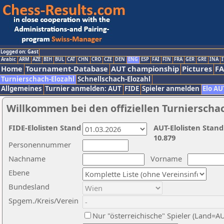
Logged on: Gast
Arabic
ARM
AZE
BIH
BUL
CAT
CHN
CRO
CZE
DEN
ENG
ESP
FAI
FIN
FRA
GER
GRE
INA
I
Home
Tournament-Database
AUT championship
Pictures
F
Turnierschach-Elozahl
Schnellschach-Elozahl
Allgemeines
Turnier anmelden: AUT
FIDE
Spieler anmelden
Elo AU
Willkommen bei den offiziellen Turnierscha
FIDE-Elolisten Stand
AUT-Elolisten Stand
10.879
Personennummer
Nachname
Vorname
Ebene
Bundesland
Spgem./Kreis/Verein
Nur "österreichische" Spieler (Land=A