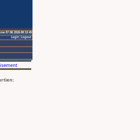
ime 07.08.2026 08:33:45
Login
Logout
artien: