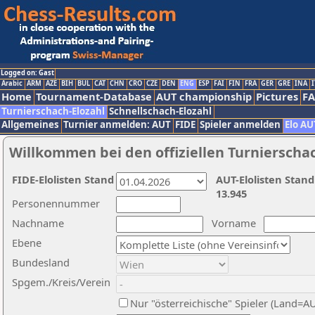
Logged on: Gast
Arabic
ARM
AZE
BIH
BUL
CAT
CHN
CRO
CZE
DEN
ENG
ESP
FAI
FIN
FRA
GER
GRE
INA
I
Home
Tournament-Database
AUT championship
Pictures
F
Turnierschach-Elozahl
Schnellschach-Elozahl
Allgemeines
Turnier anmelden: AUT
FIDE
Spieler anmelden
Elo AU
Willkommen bei den offiziellen Turnierscha
FIDE-Elolisten Stand
AUT-Elolisten Stand
13.945
Personennummer
Nachname
Vorname
Ebene
Bundesland
Spgem./Kreis/Verein
Nur "österreichische" Spieler (Land=A