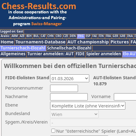
Logged on: Gast
Arabic
ARM
AZE
BIH
BUL
CAT
CHN
CRO
CZE
DEN
ENG
ESP
FAI
FIN
FRA
GER
GRE
INA
I
Home
Tournament-Database
AUT championship
Pictures
F
Turnierschach-Elozahl
Schnellschach-Elozahl
Allgemeines
Turnier anmelden: AUT
FIDE
Spieler anmelden
Elo AU
Willkommen bei den offiziellen Turnierscha
FIDE-Elolisten Stand
AUT-Elolisten Stand
10.879
Personennummer
Nachname
Vorname
Ebene
Bundesland
Spgem./Kreis/Verein
Nur "österreichische" Spieler (Land=A