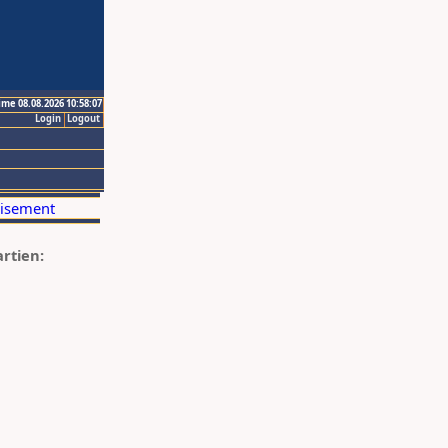
ime 08.08.2026 10:58:07
Login
Logout
artien: