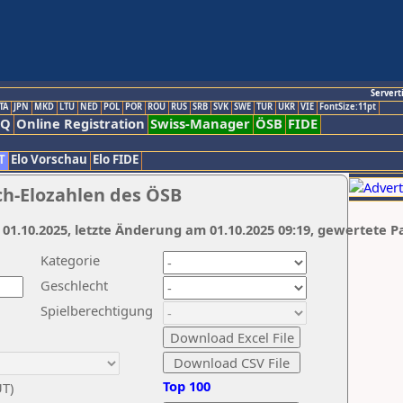
Servert
TA
JPN
MKD
LTU
NED
POL
POR
ROU
RUS
SRB
SVK
SWE
TUR
UKR
VIE
FontSize:11pt
AQ
Online Registration
Swiss-Manager
ÖSB
FIDE
T
Elo Vorschau
Elo FIDE
ch-Elozahlen des ÖSB
 01.10.2025, letzte Änderung am 01.10.2025 09:19, gewertete P
Kategorie
Geschlecht
Spielberechtigung
Top 100
UT)