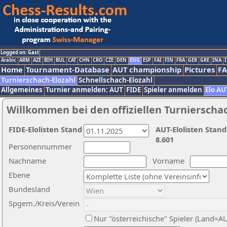
Logged on: Gast
Arabic
ARM
AZE
BIH
BUL
CAT
CHN
CRO
CZE
DEN
ENG
ESP
FAI
FIN
FRA
GER
GRE
INA
I
Home
Tournament-Database
AUT championship
Pictures
F
Turnierschach-Elozahl
Schnellschach-Elozahl
Allgemeines
Turnier anmelden: AUT
FIDE
Spieler anmelden
Elo AU
Willkommen bei den offiziellen Turnierscha
FIDE-Elolisten Stand
AUT-Elolisten Stand
8.601
Personennummer
Nachname
Vorname
Ebene
Bundesland
Spgem./Kreis/Verein
Nur "österreichische" Spieler (Land=A