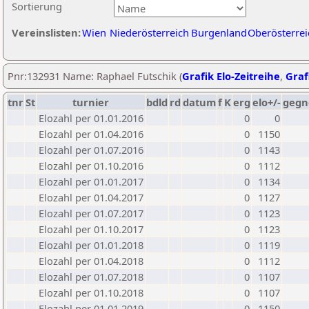
Sortierung
Vereinslisten:
Wien
Niederösterreich
Burgenland
Oberösterrei
Pnr:132931 Name: Raphael Futschik (
Grafik Elo-Zeitreihe
,
Graf
tnr
St
turnier
bdld
rd
datum
f
K
erg
elo+/-
gegn
Elozahl per 01.01.2016
0
0
Elozahl per 01.04.2016
0
1150
Elozahl per 01.07.2016
0
1143
Elozahl per 01.10.2016
0
1112
Elozahl per 01.01.2017
0
1134
Elozahl per 01.04.2017
0
1127
Elozahl per 01.07.2017
0
1123
Elozahl per 01.10.2017
0
1123
Elozahl per 01.01.2018
0
1119
Elozahl per 01.04.2018
0
1112
Elozahl per 01.07.2018
0
1107
Elozahl per 01.10.2018
0
1107
Elozahl per 01.01.2019
0
1150