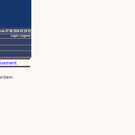
ime 07.08.2026 03:29:52
Login
Logout
artien: