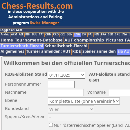
Logged on: Gast
Arabic
ARM
AZE
BIH
BUL
CAT
CHN
CRO
CZE
DEN
ENG
ESP
FAI
FIN
FRA
GER
GRE
INA
I
Home
Tournament-Database
AUT championship
Pictures
F
Turnierschach-Elozahl
Schnellschach-Elozahl
Allgemeines
Turnier anmelden: AUT
FIDE
Spieler anmelden
Elo AU
Willkommen bei den offiziellen Turnierscha
FIDE-Elolisten Stand
AUT-Elolisten Stand
8.601
Personennummer
Nachname
Vorname
Ebene
Bundesland
Spgem./Kreis/Verein
Nur "österreichische" Spieler (Land=A