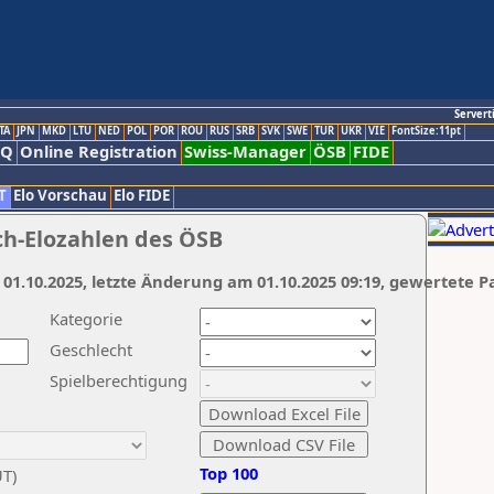
Servert
TA
JPN
MKD
LTU
NED
POL
POR
ROU
RUS
SRB
SVK
SWE
TUR
UKR
VIE
FontSize:11pt
AQ
Online Registration
Swiss-Manager
ÖSB
FIDE
T
Elo Vorschau
Elo FIDE
ch-Elozahlen des ÖSB
 01.10.2025, letzte Änderung am 01.10.2025 09:19, gewertete P
Kategorie
Geschlecht
Spielberechtigung
Top 100
UT)