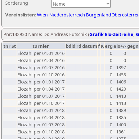
Sortierung
Vereinslisten:
Wien
Niederösterreich
Burgenland
Oberösterrei
Pnr:132930 Name: Dr. Andreas Futschik (
Grafik Elo-Zeitreihe
,
G
tnr
St
turnier
bdld
rd
datum
f
K
erg
elo+/-
gegn
Elozahl per 01.01.2016
0
0
Elozahl per 01.04.2016
0
0
Elozahl per 01.07.2016
0
1397
Elozahl per 01.10.2016
0
1453
Elozahl per 01.01.2017
0
1406
Elozahl per 01.04.2017
0
1420
Elozahl per 01.07.2017
0
1413
Elozahl per 01.10.2017
0
1413
Elozahl per 01.01.2018
0
1389
Elozahl per 01.04.2018
0
1385
Elozahl per 01.07.2018
0
1400
Elozahl per 01.10.2018
0
1361
Elozahl per 01.01.2019
0
1375