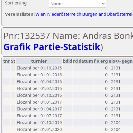
Sortierung
Vereinslisten:
Wien
Niederösterreich
Burgenland
Oberösterrei
Pnr:132537 Name: Andras Bonk
Grafik Partie-Statistik
)
tnr
St
turnier
bdld
rd
datum
f
K
erg
elo+/-
gegn
Elozahl per 01.10.2015
0
2131
Elozahl per 01.01.2016
0
2131
Elozahl per 01.04.2016
0
2131
Elozahl per 01.07.2016
0
2131
Elozahl per 01.10.2016
0
2131
Elozahl per 01.01.2017
0
2131
Elozahl per 01.04.2017
0
2131
Elozahl per 01.07.2017
0
2131
Elozahl per 01.10.2019
0
2104
Elozahl per 01.01.2020
0
2104