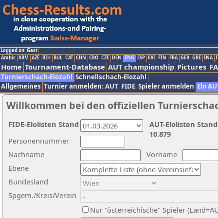
Logged on: Gast
Arabic
ARM
AZE
BIH
BUL
CAT
CHN
CRO
CZE
DEN
ENG
ESP
FAI
FIN
FRA
GER
GRE
INA
I
Home
Tournament-Database
AUT championship
Pictures
F
Turnierschach-Elozahl
Schnellschach-Elozahl
Allgemeines
Turnier anmelden: AUT
FIDE
Spieler anmelden
Elo AU
Willkommen bei den offiziellen Turnierscha
FIDE-Elolisten Stand
AUT-Elolisten Stand
10.879
Personennummer
Nachname
Vorname
Ebene
Bundesland
Spgem./Kreis/Verein
Nur "österreichische" Spieler (Land=A