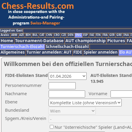
Logged on: Gast
Arabic
ARM
AZE
BIH
BUL
CAT
CHN
CRO
CZE
DEN
ENG
ESP
FAI
FIN
FRA
GER
GRE
INA
I
Home
Tournament-Database
AUT championship
Pictures
F
Turnierschach-Elozahl
Schnellschach-Elozahl
Allgemeines
Turnier anmelden: AUT
FIDE
Spieler anmelden
Elo AU
Willkommen bei den offiziellen Turnierscha
FIDE-Elolisten Stand
AUT-Elolisten Stand
13.945
Personennummer
Nachname
Vorname
Ebene
Bundesland
Spgem./Kreis/Verein
Nur "österreichische" Spieler (Land=A