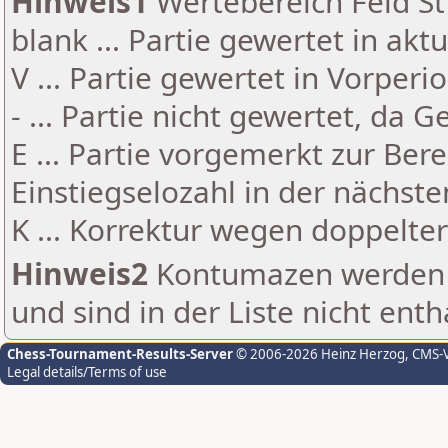
Hinweis1
Wertebereich Feld St 
blank ... Partie gewertet in akt
V ... Partie gewertet in Vorperi
- ... Partie nicht gewertet, da 
E ... Partie vorgemerkt zur Be
Einstiegselozahl in der nächst
K ... Korrektur wegen doppelt
Hinweis2
Kontumazen werden g
und sind in der Liste nicht enth
Chess-Tournament-Results-Server
© 2006-2026 Heinz Herzog
, CMS-
Legal details/Terms of use