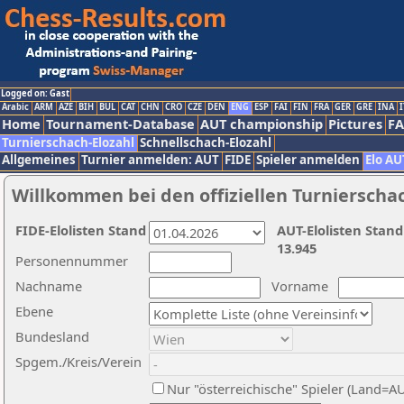
Logged on: Gast
Arabic
ARM
AZE
BIH
BUL
CAT
CHN
CRO
CZE
DEN
ENG
ESP
FAI
FIN
FRA
GER
GRE
INA
I
Home
Tournament-Database
AUT championship
Pictures
F
Turnierschach-Elozahl
Schnellschach-Elozahl
Allgemeines
Turnier anmelden: AUT
FIDE
Spieler anmelden
Elo AU
Willkommen bei den offiziellen Turnierscha
FIDE-Elolisten Stand
AUT-Elolisten Stand
13.945
Personennummer
Nachname
Vorname
Ebene
Bundesland
Spgem./Kreis/Verein
Nur "österreichische" Spieler (Land=A