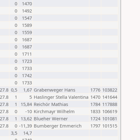
0
1470
0
1492
0
1547
0
1589
0
1559
0
1687
0
1687
0
1711
0
1723
0
1733
0
1742
0
1733
27.8
0,5
1,67
Grabenweger Hans
1776
103822
27.8
1
5
Haslinger Stella Valentina
1470
141644
27.8
1
15,84
Reichör Mathias
1784
117888
27.8
0
-10
Kirchmayr Wilhelm
1833
106619
27.8
1
13,62
Blueher Werner
1724
101081
27.8
0
-11,39
Bumberger Emmerich
1797
101515
3,5
14,7