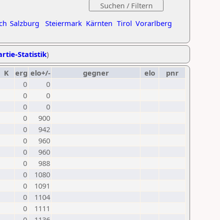
ch
Salzburg
Steiermark
Kärnten
Tirol
Vorarlberg
rtie-Statistik
)
K
erg
elo+/-
gegner
elo
pnr
0
0
0
0
0
0
0
900
0
942
0
960
0
960
0
988
0
1080
0
1091
0
1104
0
1111
0
1136