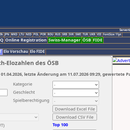
Servert
TA
JPN
MKD
LTU
NED
POL
POR
ROU
RUS
SRB
SVK
SWE
TUR
UKR
VIE
FontSize:11pt
AQ
Online Registration
Swiss-Manager
ÖSB
FIDE
T
Elo Vorschau
Elo FIDE
ch-Elozahlen des ÖSB
 01.04.2026, letzte Änderung am 11.07.2026 09:29, gewertete P
Kategorie
Geschlecht
Spielberechtigung
Top 100
UT)