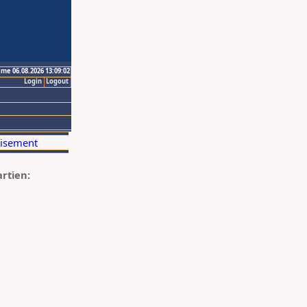
ime 06.08.2026 13:09:02
Login
Logout
artien: