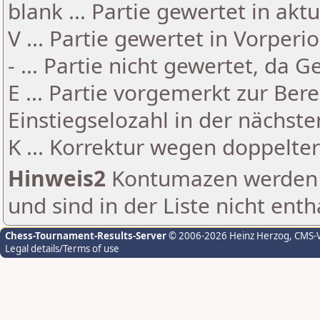
blank ... Partie gewertet in akt
V ... Partie gewertet in Vorperi
- ... Partie nicht gewertet, da 
E ... Partie vorgemerkt zur Be
Einstiegselozahl in der nächst
K ... Korrektur wegen doppelt
Hinweis2
Kontumazen werden g
und sind in der Liste nicht enth
Chess-Tournament-Results-Server
© 2006-2026 Heinz Herzog
, CMS-
Legal details/Terms of use