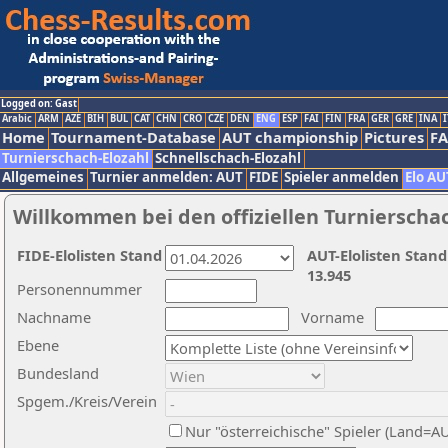
Logged on: Gast
Arabic
ARM
AZE
BIH
BUL
CAT
CHN
CRO
CZE
DEN
ENG
ESP
FAI
FIN
FRA
GER
GRE
INA
I
Home
Tournament-Database
AUT championship
Pictures
F
Turnierschach-Elozahl
Schnellschach-Elozahl
Allgemeines
Turnier anmelden: AUT
FIDE
Spieler anmelden
Elo AU
Willkommen bei den offiziellen Turnierscha
FIDE-Elolisten Stand
AUT-Elolisten Stand
13.945
Personennummer
Nachname
Vorname
Ebene
Bundesland
Spgem./Kreis/Verein
Nur "österreichische" Spieler (Land=A