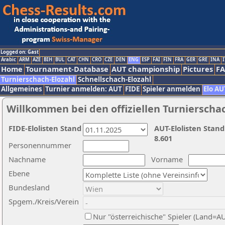
Logged on: Gast
Arabic
ARM
AZE
BIH
BUL
CAT
CHN
CRO
CZE
DEN
ENG
ESP
FAI
FIN
FRA
GER
GRE
INA
I
Home
Tournament-Database
AUT championship
Pictures
F
Turnierschach-Elozahl
Schnellschach-Elozahl
Allgemeines
Turnier anmelden: AUT
FIDE
Spieler anmelden
Elo AU
Willkommen bei den offiziellen Turnierscha
FIDE-Elolisten Stand
AUT-Elolisten Stand
8.601
Personennummer
Nachname
Vorname
Ebene
Bundesland
Spgem./Kreis/Verein
Nur "österreichische" Spieler (Land=A