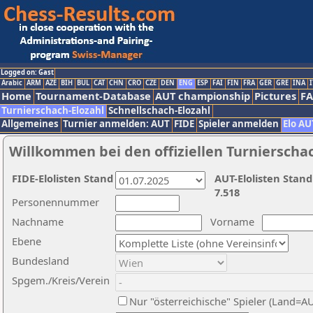
Logged on: Gast
Arabic
ARM
AZE
BIH
BUL
CAT
CHN
CRO
CZE
DEN
ENG
ESP
FAI
FIN
FRA
GER
GRE
INA
I
Home
Tournament-Database
AUT championship
Pictures
F
Turnierschach-Elozahl
Schnellschach-Elozahl
Allgemeines
Turnier anmelden: AUT
FIDE
Spieler anmelden
Elo AU
Willkommen bei den offiziellen Turnierscha
FIDE-Elolisten Stand
AUT-Elolisten Stand
7.518
Personennummer
Nachname
Vorname
Ebene
Bundesland
Spgem./Kreis/Verein
Nur "österreichische" Spieler (Land=A