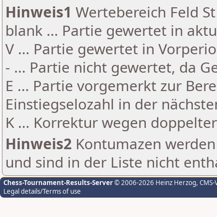
Hinweis1
Wertebereich Feld St 
blank ... Partie gewertet in akt
V ... Partie gewertet in Vorperi
- ... Partie nicht gewertet, da 
E ... Partie vorgemerkt zur Be
Einstiegselozahl in der nächst
K ... Korrektur wegen doppelt
Hinweis2
Kontumazen werden g
und sind in der Liste nicht enth
Chess-Tournament-Results-Server
© 2006-2026 Heinz Herzog
, CMS-
Legal details/Terms of use