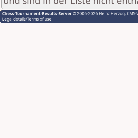
und sind in der Liste nicht enth
Chess-Tournament-Results-Server
© 2006-2026 Heinz Herzog
, CMS-
Legal details/Terms of use