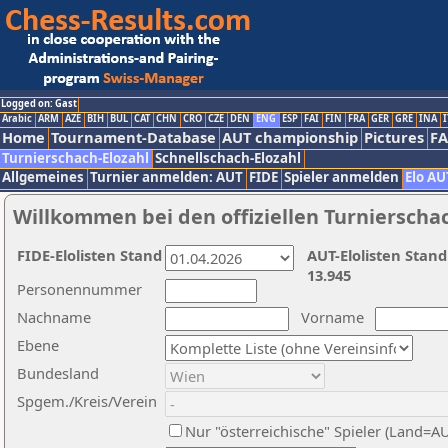
Logged on: Gast
Arabic
ARM
AZE
BIH
BUL
CAT
CHN
CRO
CZE
DEN
ENG
ESP
FAI
FIN
FRA
GER
GRE
INA
I
Home
Tournament-Database
AUT championship
Pictures
F
Turnierschach-Elozahl
Schnellschach-Elozahl
Allgemeines
Turnier anmelden: AUT
FIDE
Spieler anmelden
Elo AU
Willkommen bei den offiziellen Turnierscha
FIDE-Elolisten Stand
AUT-Elolisten Stand
13.945
Personennummer
Nachname
Vorname
Ebene
Bundesland
Spgem./Kreis/Verein
Nur "österreichische" Spieler (Land=A