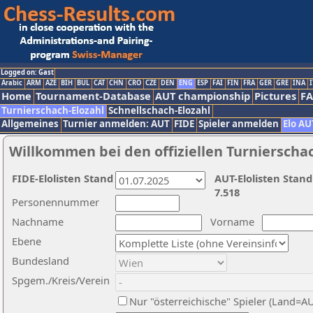
Logged on: Gast
Arabic
ARM
AZE
BIH
BUL
CAT
CHN
CRO
CZE
DEN
ENG
ESP
FAI
FIN
FRA
GER
GRE
INA
I
Home
Tournament-Database
AUT championship
Pictures
F
Turnierschach-Elozahl
Schnellschach-Elozahl
Allgemeines
Turnier anmelden: AUT
FIDE
Spieler anmelden
Elo AU
Willkommen bei den offiziellen Turnierscha
FIDE-Elolisten Stand
AUT-Elolisten Stand
7.518
Personennummer
Nachname
Vorname
Ebene
Bundesland
Spgem./Kreis/Verein
Nur "österreichische" Spieler (Land=A