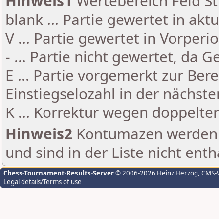
Hinweis1
Wertebereich Feld St 
blank ... Partie gewertet in akt
V ... Partie gewertet in Vorperi
- ... Partie nicht gewertet, da 
E ... Partie vorgemerkt zur Be
Einstiegselozahl in der nächst
K ... Korrektur wegen doppelt
Hinweis2
Kontumazen werden g
und sind in der Liste nicht enth
Chess-Tournament-Results-Server
© 2006-2026 Heinz Herzog
, CMS-
Legal details/Terms of use