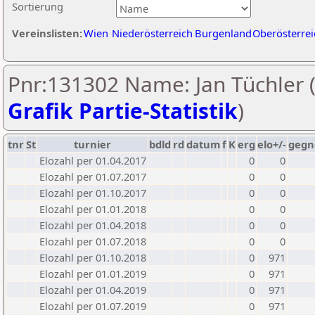
Sortierung
Vereinslisten:
Wien
Niederösterreich
Burgenland
Oberösterrei
Pnr:131302 Name: Jan Tüchler 
Grafik Partie-Statistik
)
tnr
St
turnier
bdld
rd
datum
f
K
erg
elo+/-
gegn
Elozahl per 01.04.2017
0
0
Elozahl per 01.07.2017
0
0
Elozahl per 01.10.2017
0
0
Elozahl per 01.01.2018
0
0
Elozahl per 01.04.2018
0
0
Elozahl per 01.07.2018
0
0
Elozahl per 01.10.2018
0
971
Elozahl per 01.01.2019
0
971
Elozahl per 01.04.2019
0
971
Elozahl per 01.07.2019
0
971