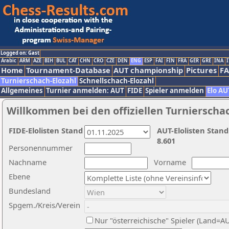
Logged on: Gast
Arabic
ARM
AZE
BIH
BUL
CAT
CHN
CRO
CZE
DEN
ENG
ESP
FAI
FIN
FRA
GER
GRE
INA
I
Home
Tournament-Database
AUT championship
Pictures
F
Turnierschach-Elozahl
Schnellschach-Elozahl
Allgemeines
Turnier anmelden: AUT
FIDE
Spieler anmelden
Elo AU
Willkommen bei den offiziellen Turnierscha
FIDE-Elolisten Stand
AUT-Elolisten Stand
8.601
Personennummer
Nachname
Vorname
Ebene
Bundesland
Spgem./Kreis/Verein
Nur "österreichische" Spieler (Land=A