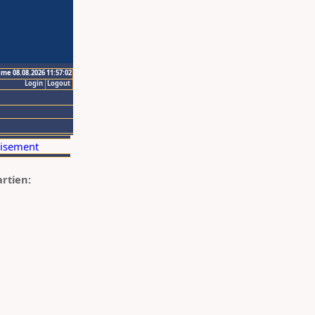
ime 08.08.2026 11:57:02
Login
Logout
artien: