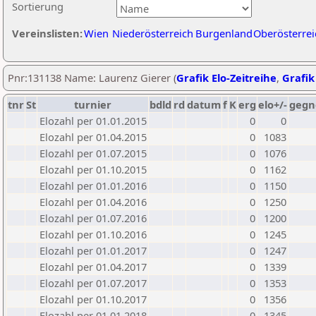
Sortierung
Vereinslisten:
Wien
Niederösterreich
Burgenland
Oberösterrei
Pnr:131138 Name: Laurenz Gierer (
Grafik Elo-Zeitreihe
,
Grafik
tnr
St
turnier
bdld
rd
datum
f
K
erg
elo+/-
gegn
Elozahl per 01.01.2015
0
0
Elozahl per 01.04.2015
0
1083
Elozahl per 01.07.2015
0
1076
Elozahl per 01.10.2015
0
1162
Elozahl per 01.01.2016
0
1150
Elozahl per 01.04.2016
0
1250
Elozahl per 01.07.2016
0
1200
Elozahl per 01.10.2016
0
1245
Elozahl per 01.01.2017
0
1247
Elozahl per 01.04.2017
0
1339
Elozahl per 01.07.2017
0
1353
Elozahl per 01.10.2017
0
1356
Elozahl per 01.01.2018
0
1345