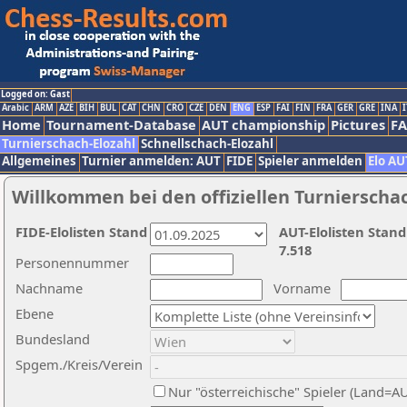
Logged on: Gast
Arabic
ARM
AZE
BIH
BUL
CAT
CHN
CRO
CZE
DEN
ENG
ESP
FAI
FIN
FRA
GER
GRE
INA
I
Home
Tournament-Database
AUT championship
Pictures
F
Turnierschach-Elozahl
Schnellschach-Elozahl
Allgemeines
Turnier anmelden: AUT
FIDE
Spieler anmelden
Elo AU
Willkommen bei den offiziellen Turnierscha
FIDE-Elolisten Stand
AUT-Elolisten Stand
7.518
Personennummer
Nachname
Vorname
Ebene
Bundesland
Spgem./Kreis/Verein
Nur "österreichische" Spieler (Land=A