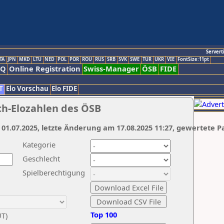
Servert
TA
JPN
MKD
LTU
NED
POL
POR
ROU
RUS
SRB
SVK
SWE
TUR
UKR
VIE
FontSize:11pt
AQ
Online Registration
Swiss-Manager
ÖSB
FIDE
T
Elo Vorschau
Elo FIDE
ch-Elozahlen des ÖSB
 01.07.2025, letzte Änderung am 17.08.2025 11:27, gewertete P
Kategorie
Geschlecht
Spielberechtigung
Top 100
UT)