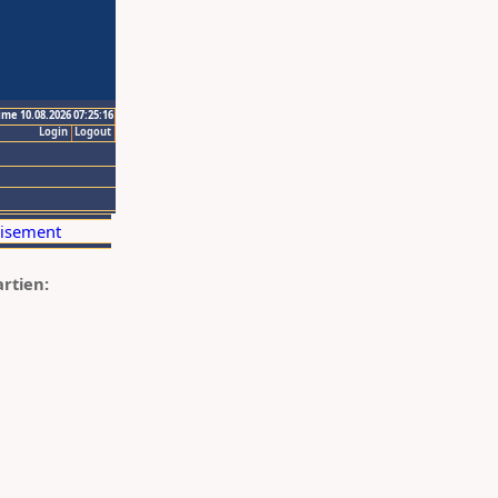
ime 10.08.2026 07:25:16
Login
Logout
artien: