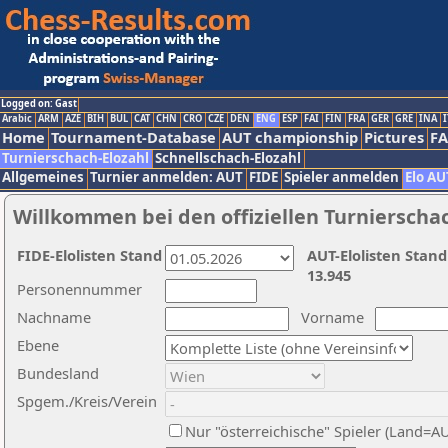
Logged on: Gast
Arabic
ARM
AZE
BIH
BUL
CAT
CHN
CRO
CZE
DEN
ENG
ESP
FAI
FIN
FRA
GER
GRE
INA
I
Home
Tournament-Database
AUT championship
Pictures
F
Turnierschach-Elozahl
Schnellschach-Elozahl
Allgemeines
Turnier anmelden: AUT
FIDE
Spieler anmelden
Elo AU
Willkommen bei den offiziellen Turnierscha
FIDE-Elolisten Stand
AUT-Elolisten Stand
13.945
Personennummer
Nachname
Vorname
Ebene
Bundesland
Spgem./Kreis/Verein
Nur "österreichische" Spieler (Land=A