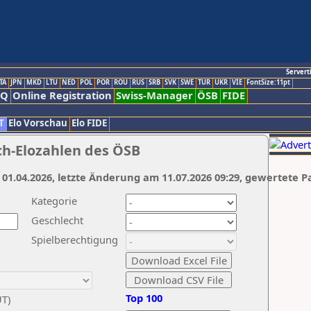
Servert
TA
JPN
MKD
LTU
NED
POL
POR
ROU
RUS
SRB
SVK
SWE
TUR
UKR
VIE
FontSize:11pt
AQ
Online Registration
Swiss-Manager
ÖSB
FIDE
T
Elo Vorschau
Elo FIDE
ch-Elozahlen des ÖSB
 01.04.2026, letzte Änderung am 11.07.2026 09:29, gewertete P
Kategorie
Geschlecht
Spielberechtigung
Top 100
UT)