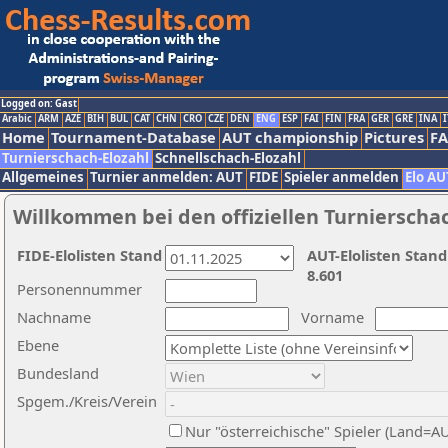
Logged on: Gast
Arabic
ARM
AZE
BIH
BUL
CAT
CHN
CRO
CZE
DEN
ENG
ESP
FAI
FIN
FRA
GER
GRE
INA
I
Home
Tournament-Database
AUT championship
Pictures
F
Turnierschach-Elozahl
Schnellschach-Elozahl
Allgemeines
Turnier anmelden: AUT
FIDE
Spieler anmelden
Elo AU
Willkommen bei den offiziellen Turnierscha
FIDE-Elolisten Stand
AUT-Elolisten Stand
8.601
Personennummer
Nachname
Vorname
Ebene
Bundesland
Spgem./Kreis/Verein
Nur "österreichische" Spieler (Land=A