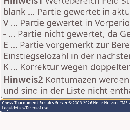
Hinweis1
Wertebereich Feld St 
blank ... Partie gewertet in akt
V ... Partie gewertet in Vorperi
- ... Partie nicht gewertet, da 
E ... Partie vorgemerkt zur Be
Einstiegselozahl in der nächst
K ... Korrektur wegen doppelt
Hinweis2
Kontumazen werden g
und sind in der Liste nicht enth
Chess-Tournament-Results-Server
© 2006-2026 Heinz Herzog
, CMS-
Legal details/Terms of use