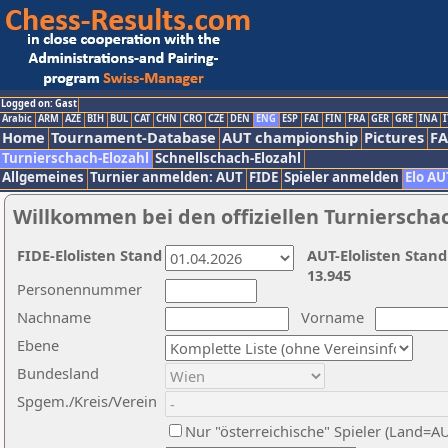
Logged on: Gast
Arabic
ARM
AZE
BIH
BUL
CAT
CHN
CRO
CZE
DEN
ENG
ESP
FAI
FIN
FRA
GER
GRE
INA
I
Home
Tournament-Database
AUT championship
Pictures
F
Turnierschach-Elozahl
Schnellschach-Elozahl
Allgemeines
Turnier anmelden: AUT
FIDE
Spieler anmelden
Elo AU
Willkommen bei den offiziellen Turnierscha
FIDE-Elolisten Stand
AUT-Elolisten Stand
13.945
Personennummer
Nachname
Vorname
Ebene
Bundesland
Spgem./Kreis/Verein
Nur "österreichische" Spieler (Land=A