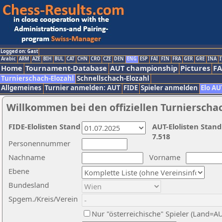
Logged on: Gast
Arabic
ARM
AZE
BIH
BUL
CAT
CHN
CRO
CZE
DEN
ENG
ESP
FAI
FIN
FRA
GER
GRE
INA
I
Home
Tournament-Database
AUT championship
Pictures
F
Turnierschach-Elozahl
Schnellschach-Elozahl
Allgemeines
Turnier anmelden: AUT
FIDE
Spieler anmelden
Elo AU
Willkommen bei den offiziellen Turnierscha
FIDE-Elolisten Stand
AUT-Elolisten Stand
7.518
Personennummer
Nachname
Vorname
Ebene
Bundesland
Spgem./Kreis/Verein
Nur "österreichische" Spieler (Land=A