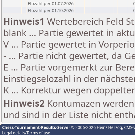
Elozahl per 01.07.2026
Elozahl per 01.10.2026
Hinweis1
Wertebereich Feld St 
blank ... Partie gewertet in akt
V ... Partie gewertet in Vorperi
- ... Partie nicht gewertet, da 
E ... Partie vorgemerkt zur Be
Einstiegselozahl in der nächst
K ... Korrektur wegen doppelt
Hinweis2
Kontumazen werden g
und sind in der Liste nicht enth
Chess-Tournament-Results-Server
© 2006-2026 Heinz Herzog
, CMS-
Legal details/Terms of use