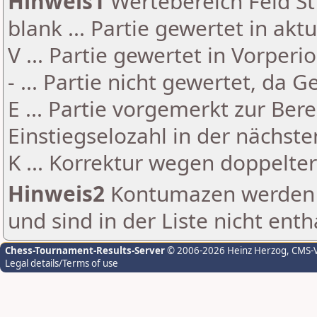
Hinweis1
Wertebereich Feld St 
blank ... Partie gewertet in akt
V ... Partie gewertet in Vorperi
- ... Partie nicht gewertet, da 
E ... Partie vorgemerkt zur Be
Einstiegselozahl in der nächst
K ... Korrektur wegen doppelt
Hinweis2
Kontumazen werden g
und sind in der Liste nicht enth
Chess-Tournament-Results-Server
© 2006-2026 Heinz Herzog
, CMS-
Legal details/Terms of use