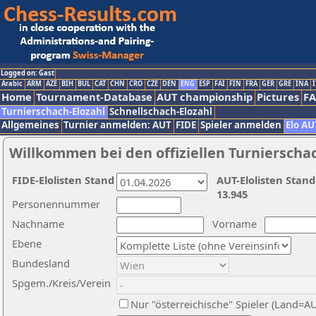
Logged on: Gast
Arabic
ARM
AZE
BIH
BUL
CAT
CHN
CRO
CZE
DEN
ENG
ESP
FAI
FIN
FRA
GER
GRE
INA
I
Home
Tournament-Database
AUT championship
Pictures
F
Turnierschach-Elozahl
Schnellschach-Elozahl
Allgemeines
Turnier anmelden: AUT
FIDE
Spieler anmelden
Elo AU
Willkommen bei den offiziellen Turnierscha
FIDE-Elolisten Stand
AUT-Elolisten Stand
13.945
Personennummer
Nachname
Vorname
Ebene
Bundesland
Spgem./Kreis/Verein
Nur "österreichische" Spieler (Land=A