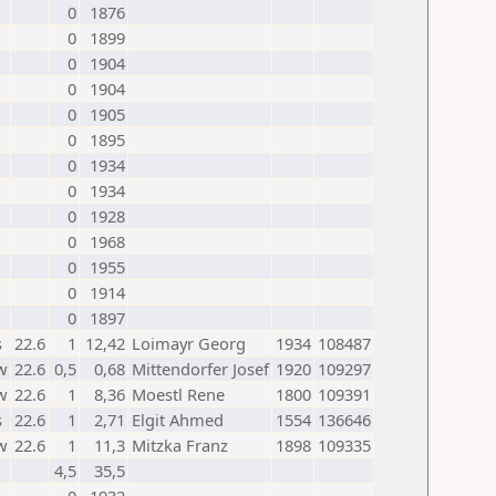
0
1876
0
1899
0
1904
0
1904
0
1905
0
1895
0
1934
0
1934
0
1928
0
1968
0
1955
0
1914
0
1897
s
22.6
1
12,42
Loimayr Georg
1934
108487
w
22.6
0,5
0,68
Mittendorfer Josef
1920
109297
w
22.6
1
8,36
Moestl Rene
1800
109391
s
22.6
1
2,71
Elgit Ahmed
1554
136646
w
22.6
1
11,3
Mitzka Franz
1898
109335
4,5
35,5