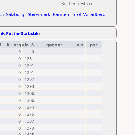
ch
Salzburg
Steiermark
Kärnten
Tirol
Vorarlberg
ik Partie-Statistik
)
f
K
erg
elo+/-
gegner
elo
pnr
0
0
0
1231
0
1291
0
1291
0
1297
0
1293
0
1306
0
1306
0
1374
0
1375
0
1387
0
1379
0
1425