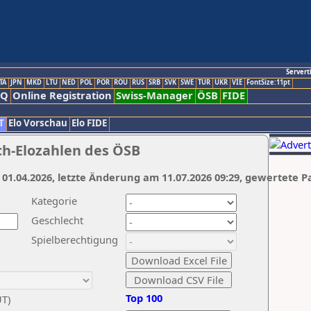
Servert
TA
JPN
MKD
LTU
NED
POL
POR
ROU
RUS
SRB
SVK
SWE
TUR
UKR
VIE
FontSize:11pt
AQ
Online Registration
Swiss-Manager
ÖSB
FIDE
T
Elo Vorschau
Elo FIDE
ch-Elozahlen des ÖSB
 01.04.2026, letzte Änderung am 11.07.2026 09:29, gewertete P
Kategorie
Geschlecht
Spielberechtigung
Top 100
UT)