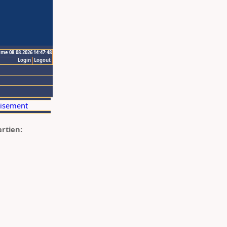
ime 08.08.2026 14:47:48
Login
Logout
artien: