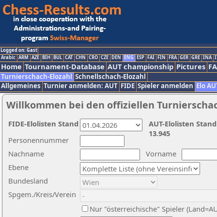
Logged on: Gast
Arabic
ARM
AZE
BIH
BUL
CAT
CHN
CRO
CZE
DEN
ENG
ESP
FAI
FIN
FRA
GER
GRE
INA
I
Home
Tournament-Database
AUT championship
Pictures
F
Turnierschach-Elozahl
Schnellschach-Elozahl
Allgemeines
Turnier anmelden: AUT
FIDE
Spieler anmelden
Elo AU
Willkommen bei den offiziellen Turnierscha
FIDE-Elolisten Stand
AUT-Elolisten Stand
13.945
Personennummer
Nachname
Vorname
Ebene
Bundesland
Spgem./Kreis/Verein
Nur "österreichische" Spieler (Land=A