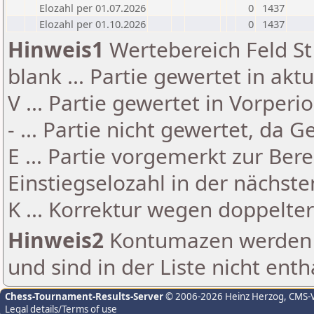
Elozahl per 01.07.2026
0
1437
Elozahl per 01.10.2026
0
1437
Hinweis1
Wertebereich Feld St 
blank ... Partie gewertet in akt
V ... Partie gewertet in Vorperi
- ... Partie nicht gewertet, da 
E ... Partie vorgemerkt zur Be
Einstiegselozahl in der nächst
K ... Korrektur wegen doppelt
Hinweis2
Kontumazen werden g
und sind in der Liste nicht enth
Chess-Tournament-Results-Server
© 2006-2026 Heinz Herzog
, CMS-
Legal details/Terms of use