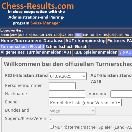
Logged on: Gast
Arabic
ARM
AZE
BIH
BUL
CAT
CHN
CRO
CZE
DEN
ENG
ESP
FAI
FIN
FRA
GER
GRE
INA
I
Home
Tournament-Database
AUT championship
Pictures
F
Turnierschach-Elozahl
Schnellschach-Elozahl
Allgemeines
Turnier anmelden: AUT
FIDE
Spieler anmelden
Elo AU
Willkommen bei den offiziellen Turnierscha
FIDE-Elolisten Stand
AUT-Elolisten Stand
7.518
Personennummer
Nachname
Vorname
Ebene
Bundesland
Spgem./Kreis/Verein
Nur "österreichische" Spieler (Land=A