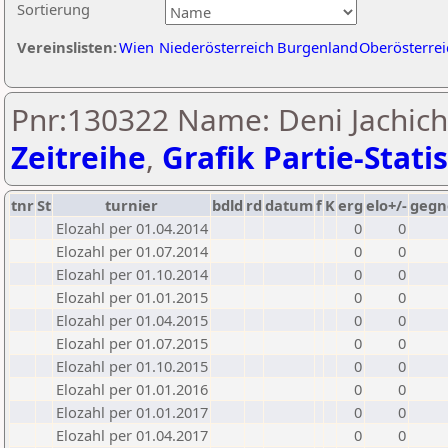
Sortierung
Vereinslisten:
Wien
Niederösterreich
Burgenland
Oberösterrei
Pnr:130322 Name: Deni Jachich
Zeitreihe
,
Grafik Partie-Statis
tnr
St
turnier
bdld
rd
datum
f
K
erg
elo+/-
gegn
Elozahl per 01.04.2014
0
0
Elozahl per 01.07.2014
0
0
Elozahl per 01.10.2014
0
0
Elozahl per 01.01.2015
0
0
Elozahl per 01.04.2015
0
0
Elozahl per 01.07.2015
0
0
Elozahl per 01.10.2015
0
0
Elozahl per 01.01.2016
0
0
Elozahl per 01.01.2017
0
0
Elozahl per 01.04.2017
0
0