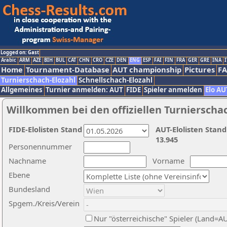
Logged on: Gast
Arabic
ARM
AZE
BIH
BUL
CAT
CHN
CRO
CZE
DEN
ENG
ESP
FAI
FIN
FRA
GER
GRE
INA
I
Home
Tournament-Database
AUT championship
Pictures
F
Turnierschach-Elozahl
Schnellschach-Elozahl
Allgemeines
Turnier anmelden: AUT
FIDE
Spieler anmelden
Elo AU
Willkommen bei den offiziellen Turnierscha
FIDE-Elolisten Stand
AUT-Elolisten Stand
13.945
Personennummer
Nachname
Vorname
Ebene
Bundesland
Spgem./Kreis/Verein
Nur "österreichische" Spieler (Land=A