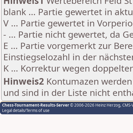
Hinweis1
Wertebereich Feld St 
blank ... Partie gewertet in akt
V ... Partie gewertet in Vorperi
- ... Partie nicht gewertet, da 
E ... Partie vorgemerkt zur Be
Einstiegselozahl in der nächst
K ... Korrektur wegen doppelt
Hinweis2
Kontumazen werden g
und sind in der Liste nicht enth
Chess-Tournament-Results-Server
© 2006-2026 Heinz Herzog
, CMS-
Legal details/Terms of use