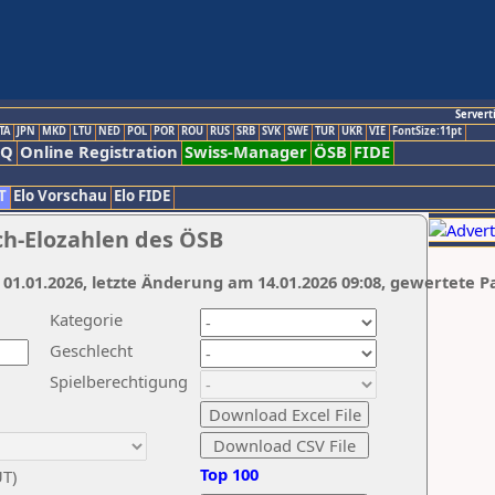
Servert
TA
JPN
MKD
LTU
NED
POL
POR
ROU
RUS
SRB
SVK
SWE
TUR
UKR
VIE
FontSize:11pt
AQ
Online Registration
Swiss-Manager
ÖSB
FIDE
T
Elo Vorschau
Elo FIDE
ch-Elozahlen des ÖSB
 01.01.2026, letzte Änderung am 14.01.2026 09:08, gewertete P
Kategorie
Geschlecht
Spielberechtigung
Top 100
UT)