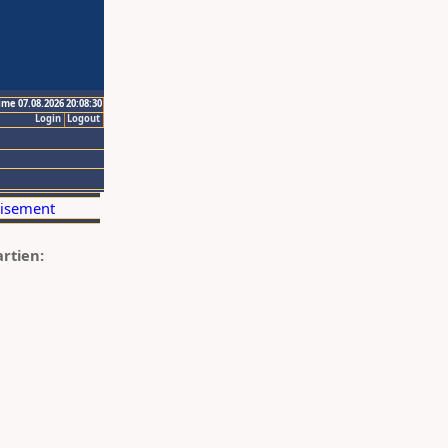
ime 07.08.2026 20:08:30
Login
Logout
artien: