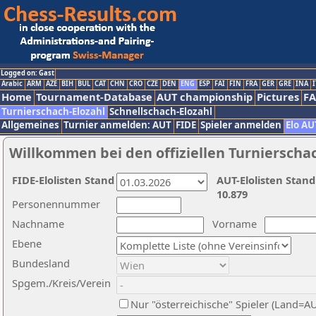
Logged on: Gast
Arabic
ARM
AZE
BIH
BUL
CAT
CHN
CRO
CZE
DEN
ENG
ESP
FAI
FIN
FRA
GER
GRE
INA
I
Home
Tournament-Database
AUT championship
Pictures
F
Turnierschach-Elozahl
Schnellschach-Elozahl
Allgemeines
Turnier anmelden: AUT
FIDE
Spieler anmelden
Elo AU
Willkommen bei den offiziellen Turnierscha
FIDE-Elolisten Stand
AUT-Elolisten Stand
10.879
Personennummer
Nachname
Vorname
Ebene
Bundesland
Spgem./Kreis/Verein
Nur "österreichische" Spieler (Land=A