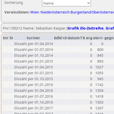
Sortierung
Vereinslisten:
Wien
Niederösterreich
Burgenland
Oberösterrei
Pnr:130212 Name: Sebastian Kaspar (
Grafik Elo-Zeitreihe
,
Graf
tnr
St
turnier
bdld
rd
datum
f
K
erg
elo+/-
gegn
Elozahl per 01.04.2014
0
0
Elozahl per 01.07.2014
0
800
Elozahl per 01.10.2014
0
845
Elozahl per 01.01.2015
0
893
Elozahl per 01.04.2015
0
1027
Elozahl per 01.07.2015
0
1055
Elozahl per 01.10.2015
0
945
Elozahl per 01.01.2016
0
1142
Elozahl per 01.04.2016
0
1354
Elozahl per 01.07.2016
0
1418
Elozahl per 01.10.2016
0
1303
Elozahl per 01.01.2017
0
1267
Elozahl per 01.04.2017
0
1316