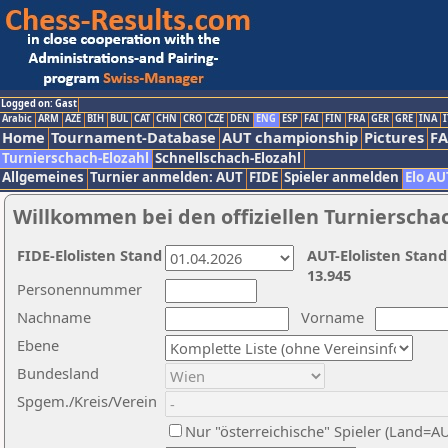
Logged on: Gast
Arabic
ARM
AZE
BIH
BUL
CAT
CHN
CRO
CZE
DEN
ENG
ESP
FAI
FIN
FRA
GER
GRE
INA
I
Home
Tournament-Database
AUT championship
Pictures
F
Turnierschach-Elozahl
Schnellschach-Elozahl
Allgemeines
Turnier anmelden: AUT
FIDE
Spieler anmelden
Elo AU
Willkommen bei den offiziellen Turnierscha
FIDE-Elolisten Stand
AUT-Elolisten Stand
13.945
Personennummer
Nachname
Vorname
Ebene
Bundesland
Spgem./Kreis/Verein
Nur "österreichische" Spieler (Land=A