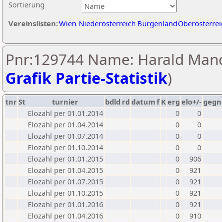
Sortierung
Vereinslisten:
Wien
Niederösterreich
Burgenland
Oberösterrei
Pnr:129744 Name: Harald Mand
Grafik Partie-Statistik
)
tnr
St
turnier
bdld
rd
datum
f
K
erg
elo+/-
gegn
Elozahl per 01.01.2014
0
0
Elozahl per 01.04.2014
0
0
Elozahl per 01.07.2014
0
0
Elozahl per 01.10.2014
0
0
Elozahl per 01.01.2015
0
906
Elozahl per 01.04.2015
0
921
Elozahl per 01.07.2015
0
921
Elozahl per 01.10.2015
0
921
Elozahl per 01.01.2016
0
921
Elozahl per 01.04.2016
0
910