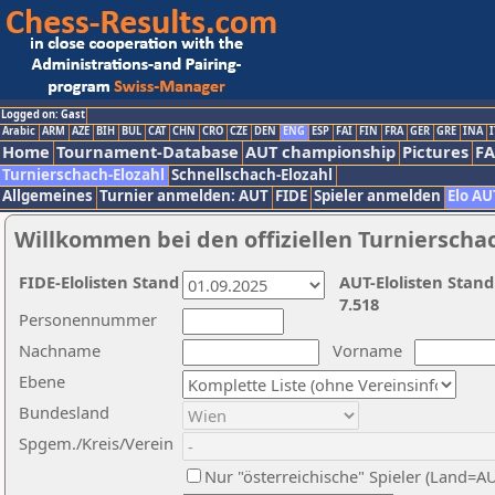
Logged on: Gast
Arabic
ARM
AZE
BIH
BUL
CAT
CHN
CRO
CZE
DEN
ENG
ESP
FAI
FIN
FRA
GER
GRE
INA
I
Home
Tournament-Database
AUT championship
Pictures
F
Turnierschach-Elozahl
Schnellschach-Elozahl
Allgemeines
Turnier anmelden: AUT
FIDE
Spieler anmelden
Elo AU
Willkommen bei den offiziellen Turnierscha
FIDE-Elolisten Stand
AUT-Elolisten Stand
7.518
Personennummer
Nachname
Vorname
Ebene
Bundesland
Spgem./Kreis/Verein
Nur "österreichische" Spieler (Land=A