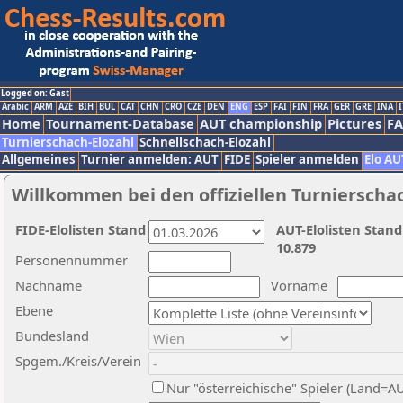
Logged on: Gast
Arabic
ARM
AZE
BIH
BUL
CAT
CHN
CRO
CZE
DEN
ENG
ESP
FAI
FIN
FRA
GER
GRE
INA
I
Home
Tournament-Database
AUT championship
Pictures
F
Turnierschach-Elozahl
Schnellschach-Elozahl
Allgemeines
Turnier anmelden: AUT
FIDE
Spieler anmelden
Elo AU
Willkommen bei den offiziellen Turnierscha
FIDE-Elolisten Stand
AUT-Elolisten Stand
10.879
Personennummer
Nachname
Vorname
Ebene
Bundesland
Spgem./Kreis/Verein
Nur "österreichische" Spieler (Land=A