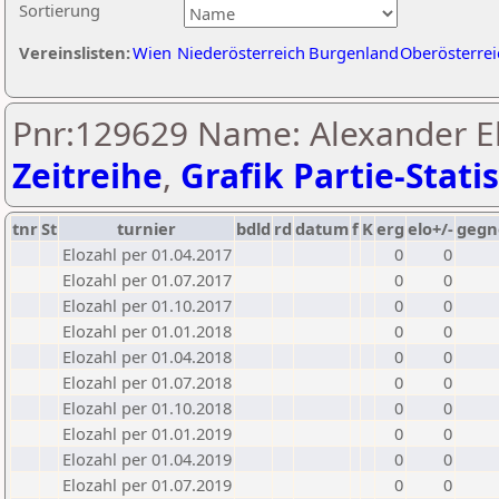
Sortierung
Vereinslisten:
Wien
Niederösterreich
Burgenland
Oberösterrei
Pnr:129629 Name: Alexander El
Zeitreihe
,
Grafik Partie-Statis
tnr
St
turnier
bdld
rd
datum
f
K
erg
elo+/-
gegn
Elozahl per 01.04.2017
0
0
Elozahl per 01.07.2017
0
0
Elozahl per 01.10.2017
0
0
Elozahl per 01.01.2018
0
0
Elozahl per 01.04.2018
0
0
Elozahl per 01.07.2018
0
0
Elozahl per 01.10.2018
0
0
Elozahl per 01.01.2019
0
0
Elozahl per 01.04.2019
0
0
Elozahl per 01.07.2019
0
0