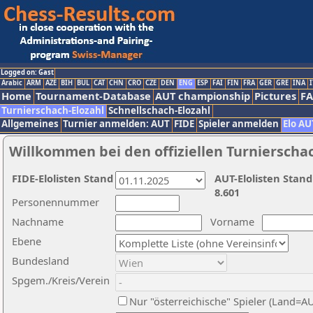
Logged on: Gast
Arabic
ARM
AZE
BIH
BUL
CAT
CHN
CRO
CZE
DEN
ENG
ESP
FAI
FIN
FRA
GER
GRE
INA
I
Home
Tournament-Database
AUT championship
Pictures
F
Turnierschach-Elozahl
Schnellschach-Elozahl
Allgemeines
Turnier anmelden: AUT
FIDE
Spieler anmelden
Elo AU
Willkommen bei den offiziellen Turnierscha
FIDE-Elolisten Stand
AUT-Elolisten Stand
8.601
Personennummer
Nachname
Vorname
Ebene
Bundesland
Spgem./Kreis/Verein
Nur "österreichische" Spieler (Land=A