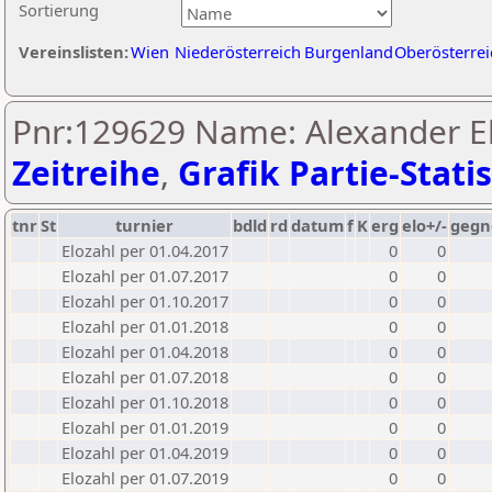
Sortierung
Vereinslisten:
Wien
Niederösterreich
Burgenland
Oberösterrei
Pnr:129629 Name: Alexander El
Zeitreihe
,
Grafik Partie-Statis
tnr
St
turnier
bdld
rd
datum
f
K
erg
elo+/-
gegn
Elozahl per 01.04.2017
0
0
Elozahl per 01.07.2017
0
0
Elozahl per 01.10.2017
0
0
Elozahl per 01.01.2018
0
0
Elozahl per 01.04.2018
0
0
Elozahl per 01.07.2018
0
0
Elozahl per 01.10.2018
0
0
Elozahl per 01.01.2019
0
0
Elozahl per 01.04.2019
0
0
Elozahl per 01.07.2019
0
0