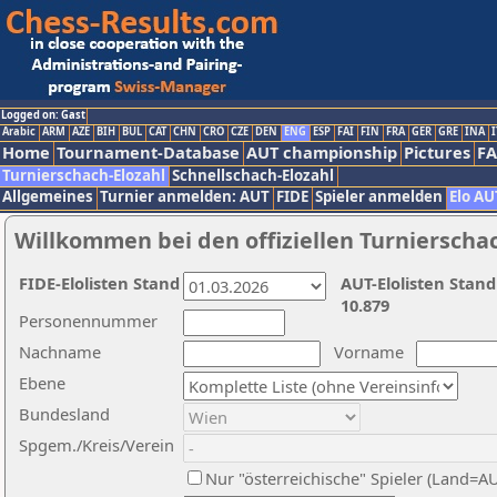
Logged on: Gast
Arabic
ARM
AZE
BIH
BUL
CAT
CHN
CRO
CZE
DEN
ENG
ESP
FAI
FIN
FRA
GER
GRE
INA
I
Home
Tournament-Database
AUT championship
Pictures
F
Turnierschach-Elozahl
Schnellschach-Elozahl
Allgemeines
Turnier anmelden: AUT
FIDE
Spieler anmelden
Elo AU
Willkommen bei den offiziellen Turnierscha
FIDE-Elolisten Stand
AUT-Elolisten Stand
10.879
Personennummer
Nachname
Vorname
Ebene
Bundesland
Spgem./Kreis/Verein
Nur "österreichische" Spieler (Land=A