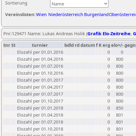
Sortierung
Vereinslisten:
Wien
Niederösterreich
Burgenland
Oberösterrei
Pnr:129471 Name: Lukas Andreas Holik (
Grafik Elo-Zeitreihe
,
G
tnr
St
turnier
bdld
rd
datum
f
K
erg
elo+/-
gegn
Elozahl per 01.01.2016
0
0
Elozahl per 01.04.2016
0
800
Elozahl per 01.07.2016
0
800
Elozahl per 01.10.2016
0
800
Elozahl per 01.01.2017
0
800
Elozahl per 01.04.2017
0
800
Elozahl per 01.07.2017
0
800
Elozahl per 01.10.2017
0
800
Elozahl per 01.01.2018
0
850
Elozahl per 01.04.2018
0
801
Elozahl per 01.07.2018
0
801
Elozahl per 01.10.2018
0
801
Elozahl per 01.01.2019
0
801