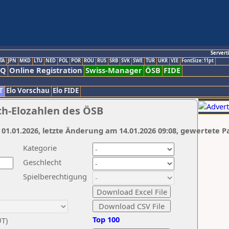
Servert
TA
JPN
MKD
LTU
NED
POL
POR
ROU
RUS
SRB
SVK
SWE
TUR
UKR
VIE
FontSize:11pt
AQ
Online Registration
Swiss-Manager
ÖSB
FIDE
T
Elo Vorschau
Elo FIDE
ch-Elozahlen des ÖSB
 01.01.2026, letzte Änderung am 14.01.2026 09:08, gewertete P
Kategorie
Geschlecht
Spielberechtigung
Top 100
UT)