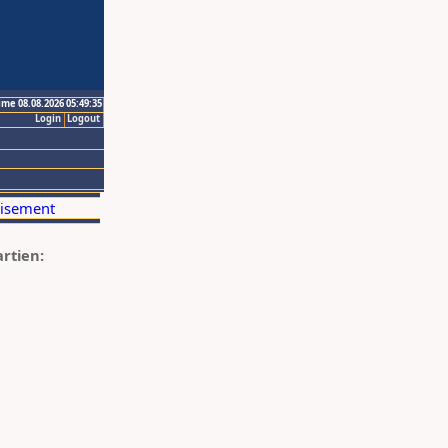
ime 08.08.2026 05:49:35
Login
Logout
artien: