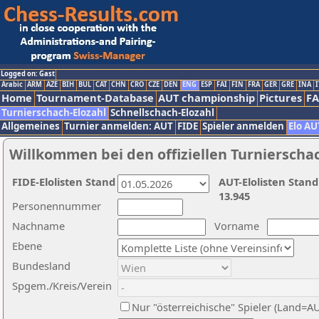
Logged on: Gast
Arabic
ARM
AZE
BIH
BUL
CAT
CHN
CRO
CZE
DEN
ENG
ESP
FAI
FIN
FRA
GER
GRE
INA
I
Home
Tournament-Database
AUT championship
Pictures
F
Turnierschach-Elozahl
Schnellschach-Elozahl
Allgemeines
Turnier anmelden: AUT
FIDE
Spieler anmelden
Elo AU
Willkommen bei den offiziellen Turnierscha
FIDE-Elolisten Stand
AUT-Elolisten Stand
13.945
Personennummer
Nachname
Vorname
Ebene
Bundesland
Spgem./Kreis/Verein
Nur "österreichische" Spieler (Land=A