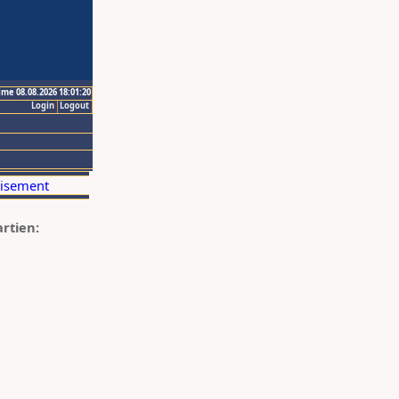
ime 08.08.2026 18:01:20
Login
Logout
artien: