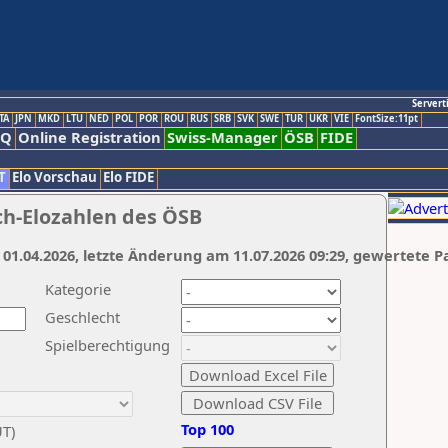
Servert
TA
JPN
MKD
LTU
NED
POL
POR
ROU
RUS
SRB
SVK
SWE
TUR
UKR
VIE
FontSize:11pt
AQ
Online Registration
Swiss-Manager
ÖSB
FIDE
T
Elo Vorschau
Elo FIDE
ch-Elozahlen des ÖSB
 01.04.2026, letzte Änderung am 11.07.2026 09:29, gewertete P
Kategorie
Geschlecht
Spielberechtigung
Top 100
UT)