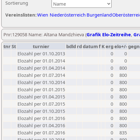
Sortierung
Vereinslisten:
Wien
Niederösterreich
Burgenland
Oberösterrei
Pnr:129058 Name: Altana Mandzhieva (
Grafik Elo-Zeitreihe
,
Gra
tnr
St
turnier
bdld
rd
datum
f
K
erg
elo+/-
gegn
Elozahl per 01.10.2013
0
0
Elozahl per 01.01.2014
0
0
Elozahl per 01.04.2014
0
800
Elozahl per 01.07.2014
0
800
Elozahl per 01.10.2014
0
800
Elozahl per 01.01.2015
0
800
Elozahl per 01.04.2015
0
800
Elozahl per 01.07.2015
0
800
Elozahl per 01.10.2015
0
800
Elozahl per 01.01.2016
0
800
Elozahl per 01.04.2016
0
800
Elozahl per 01.07.2016
0
835
Elozahl per 01.10.2016
0
800