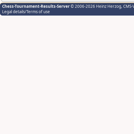
Chess-Tournament-Results-Server
© 2006-2026 Heinz Herzog
, CMS-
Legal details/Terms of use