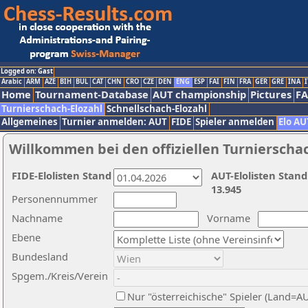
Logged on: Gast
Arabic
ARM
AZE
BIH
BUL
CAT
CHN
CRO
CZE
DEN
ENG
ESP
FAI
FIN
FRA
GER
GRE
INA
I
Home
Tournament-Database
AUT championship
Pictures
F
Turnierschach-Elozahl
Schnellschach-Elozahl
Allgemeines
Turnier anmelden: AUT
FIDE
Spieler anmelden
Elo AU
Willkommen bei den offiziellen Turnierscha
FIDE-Elolisten Stand
AUT-Elolisten Stand
13.945
Personennummer
Nachname
Vorname
Ebene
Bundesland
Spgem./Kreis/Verein
Nur "österreichische" Spieler (Land=A