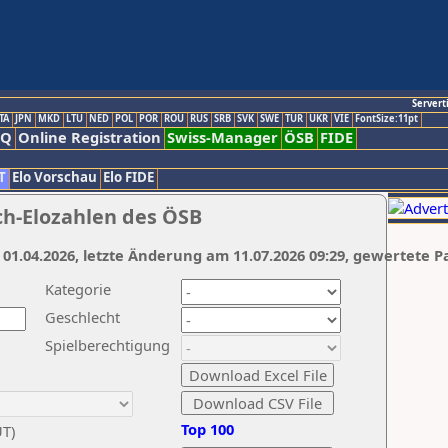
Servert
TA
JPN
MKD
LTU
NED
POL
POR
ROU
RUS
SRB
SVK
SWE
TUR
UKR
VIE
FontSize:11pt
AQ
Online Registration
Swiss-Manager
ÖSB
FIDE
T
Elo Vorschau
Elo FIDE
ch-Elozahlen des ÖSB
 01.04.2026, letzte Änderung am 11.07.2026 09:29, gewertete P
Kategorie
Geschlecht
Spielberechtigung
Top 100
UT)