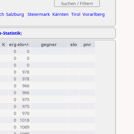
ch
Salzburg
Steiermark
Kärnten
Tirol
Vorarlberg
e-Statistik
)
K
erg
elo+/-
gegner
elo
pnr
0
0
0
0
0
0
0
978
0
978
0
966
0
966
0
975
0
975
0
970
0
1018
0
1089
0
1089