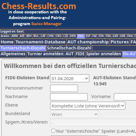
Logged on: Gast
Arabic
ARM
AZE
BIH
BUL
CAT
CHN
CRO
CZE
DEN
ENG
ESP
FAI
FIN
FRA
GER
GRE
INA
I
Home
Tournament-Database
AUT championship
Pictures
F
Turnierschach-Elozahl
Schnellschach-Elozahl
Allgemeines
Turnier anmelden: AUT
FIDE
Spieler anmelden
Elo AU
Willkommen bei den offiziellen Turnierscha
FIDE-Elolisten Stand
AUT-Elolisten Stand
13.945
Personennummer
Nachname
Vorname
Ebene
Bundesland
Spgem./Kreis/Verein
Nur "österreichische" Spieler (Land=A