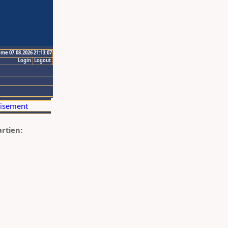
ime 07.08.2026 21:13:07
Login
Logout
artien: