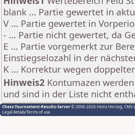
Hinweis1
Wertebereich Feld St 
blank ... Partie gewertet in akt
V ... Partie gewertet in Vorperi
- ... Partie nicht gewertet, da 
E ... Partie vorgemerkt zur Be
Einstiegselozahl in der nächst
K ... Korrektur wegen doppelt
Hinweis2
Kontumazen werden g
und sind in der Liste nicht enth
Chess-Tournament-Results-Server
© 2006-2026 Heinz Herzog
, CMS-
Legal details/Terms of use