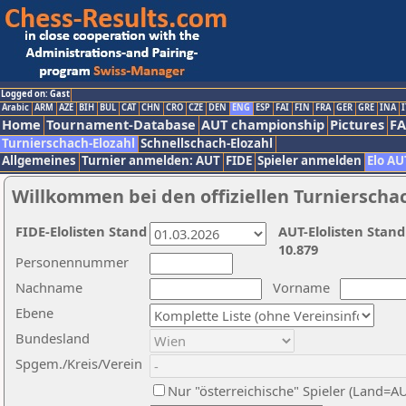
Logged on: Gast
Arabic
ARM
AZE
BIH
BUL
CAT
CHN
CRO
CZE
DEN
ENG
ESP
FAI
FIN
FRA
GER
GRE
INA
I
Home
Tournament-Database
AUT championship
Pictures
F
Turnierschach-Elozahl
Schnellschach-Elozahl
Allgemeines
Turnier anmelden: AUT
FIDE
Spieler anmelden
Elo AU
Willkommen bei den offiziellen Turnierscha
FIDE-Elolisten Stand
AUT-Elolisten Stand
10.879
Personennummer
Nachname
Vorname
Ebene
Bundesland
Spgem./Kreis/Verein
Nur "österreichische" Spieler (Land=A