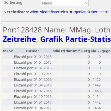
Sortierung
Vereinslisten:
Wien
Niederösterreich
Burgenland
Oberösterrei
Pnr:128428 Name: MMag. Lotha
Zeitreihe
,
Grafik Partie-Statis
tnr
St
turnier
bdld
rd
datum
f
K
erg
elo+/-
gegn
Elozahl per 01.01.2015
0
0
Elozahl per 01.04.2015
0
0
Elozahl per 01.07.2015
0
0
Elozahl per 01.10.2015
0
0
Elozahl per 01.01.2016
0
1425
Elozahl per 01.04.2016
0
1448
Elozahl per 01.07.2016
0
1448
Elozahl per 01.10.2016
0
1454
Elozahl per 01.01.2017
0
1442
Elozahl per 01.04.2017
0
1484