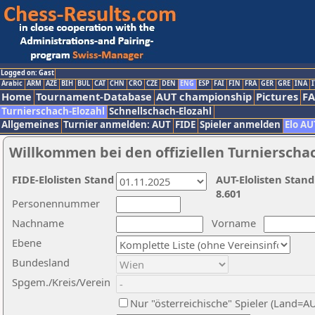
Logged on: Gast
Arabic
ARM
AZE
BIH
BUL
CAT
CHN
CRO
CZE
DEN
ENG
ESP
FAI
FIN
FRA
GER
GRE
INA
I
Home
Tournament-Database
AUT championship
Pictures
F
Turnierschach-Elozahl
Schnellschach-Elozahl
Allgemeines
Turnier anmelden: AUT
FIDE
Spieler anmelden
Elo AU
Willkommen bei den offiziellen Turnierscha
FIDE-Elolisten Stand
AUT-Elolisten Stand
8.601
Personennummer
Nachname
Vorname
Ebene
Bundesland
Spgem./Kreis/Verein
Nur "österreichische" Spieler (Land=A